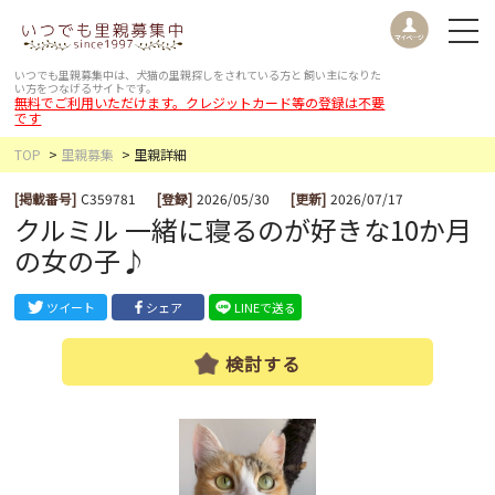
いつでも里親募集中は、犬猫の里親探しをされている方と
飼い主になりた
い方をつなげるサイトです。
無料でご利用いただけます。クレジットカード等の登録は不要
です
TOP
里親募集
里親詳細
[掲載番号]
C359781
[登録]
2026/05/30
[更新]
2026/07/17
クルミル 一緒に寝るのが好きな10か月
の女の子♪
ツイート
シェア
LINEで送る
検討する