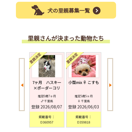
犬の里親募集一覧
里親さんが決まった動物たち
6-W190 可愛い
7ヶ月 ハスキー
小型mix ♀ こすも
小型mix ♀ あ
ワワMIXベビー
×ボーダーコリ
♪
ー MIX犬 …
推定0歳2ヶ月
推定0歳7ヶ月
推定5歳5ヶ月
推定5歳5ヶ月
♀ 滋賀県
♂ 千葉県
♀ 千葉県
♀ 千葉県
録
2026/07/09
登録
2026/08/07
登録
2026/06/03
登録
2026/05/
掲載番号：
掲載番号：
掲載番号：
掲載番号：
D360427
D360957
D359818
D359618