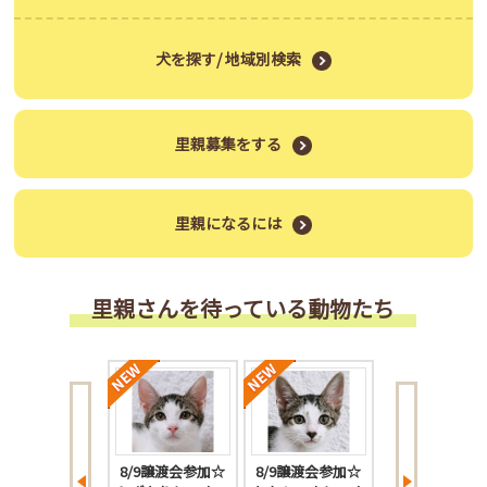
犬を探す/ 地域別検索
里親募集をする
里親になるには
里親さんを待っている動物たち
/9譲渡会参加☆
8/9譲渡会参加☆
8/9譲渡会参加☆
8/9譲渡会参加