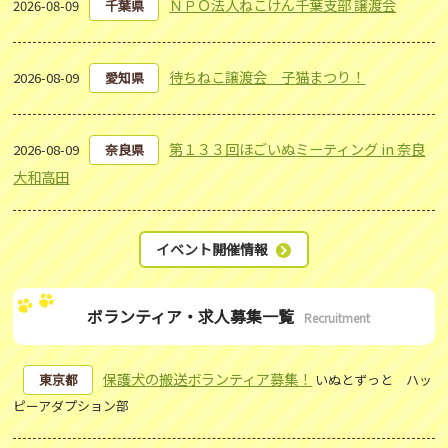
ＮＰＯ法人ねこけん千葉支部 譲渡会
2026-08-09
千葉県
待ちねこ譲渡会 子猫まつり！
2026-08-09
愛知県
第１３３回ほごいぬミーティング in 奈良
2026-08-09
奈良県
大和高田
イベント開催情報
ボランティア・求人募集一覧
Recruitment
保護犬の搬送ボランティア募集！
東京都
いぬとずっと ハッ
ピーアダプション部