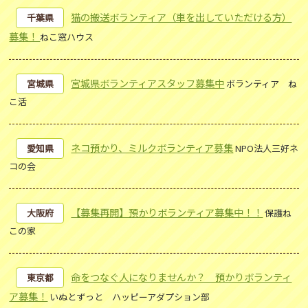
猫の搬送ボランティア（車を出していただける方）
千葉県
募集！
ねこ窓ハウス
宮城県ボランティアスタッフ募集中
宮城県
ボランティア ね
こ活
ネコ預かり、ミルクボランティア募集
愛知県
NPO法人三好ネ
コの会
【募集再開】預かりボランティア募集中！！
大阪府
保護ね
この家
命をつなぐ人になりませんか？ 預かりボランティ
東京都
ア募集！
いぬとずっと ハッピーアダプション部