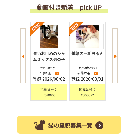
動画付き新着 pick UP
っとり甘えん坊
青いお目めのシャ
美顔の三毛ちゃん
ビビりだけど好
キジシロちゃん
ムミックス男の子
心旺盛！ターン
ゃん
推定2歳6ヶ月
推定0歳2ヶ月
推定0歳2ヶ月
推定0歳4ヶ月
♀ 熊本県
♂ 京都府
♀ 熊本県
♀ 東京都
録
2026/08/03
登録
2026/08/02
登録
2026/08/01
登録
2026/07/
掲載番号：
掲載番号：
掲載番号：
掲載番号：
C360885
C360868
C360852
D360846
猫の里親募集一覧