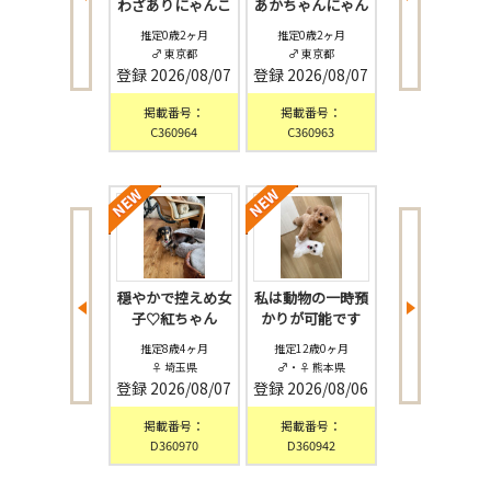
くわくにゃんこ
わざありにゃんこ
あかちゃんにゃん
バリカワにゃん
♪2ヶ月半
♪2ヶ月半
こ♪2ヶ月…
♪2ヶ月
推定0歳2ヶ月
推定0歳2ヶ月
推定0歳2ヶ月
推定0歳2ヶ月
♂ 東京都
♂ 東京都
♂ 東京都
♀ 東京都
録
2026/08/07
登録
2026/08/07
登録
2026/08/07
登録
2026/08/
掲載番号：
掲載番号：
掲載番号：
掲載番号：
C360965
C360964
C360963
C360962
気な2ヶ月の男
穏やかで控えめ女
私は動物の一時預
ポメラニアン男
の子
子♡紅ちゃん
かりが可能です
子
推定0歳2ヶ月
推定8歳4ヶ月
推定12歳0ヶ月
推定2歳1ヶ月
♂ 東京都
♀ 埼玉県
♂・♀ 熊本県
♂ 大分県
録
2026/08/07
登録
2026/08/07
登録
2026/08/06
登録
2026/08/
掲載番号：
掲載番号：
掲載番号：
掲載番号：
D360971
D360970
D360942
D360938