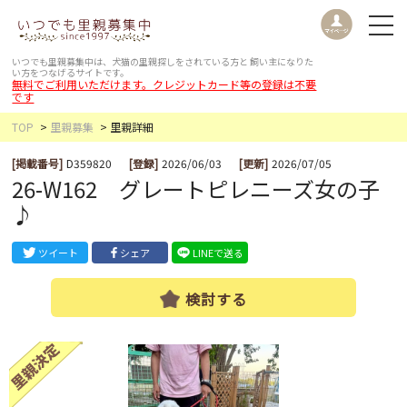
いつでも里親募集中は、犬猫の里親探しをされている方と
飼い主になりた
い方をつなげるサイトです。
無料でご利用いただけます。クレジットカード等の登録は不要
です
TOP
里親募集
里親詳細
[掲載番号]
D359820
[登録]
2026/06/03
[更新]
2026/07/05
26-W162 グレートピレニーズ女の子
♪
ツイート
シェア
LINEで送る
検討する