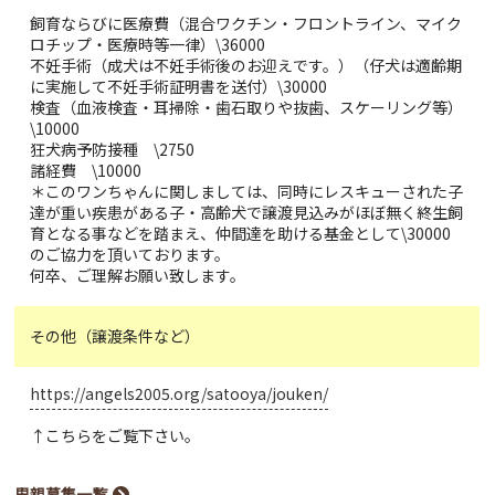
飼育ならびに医療費（混合ワクチン・フロントライン、マイク
ロチップ・医療時等一律）\36000
不妊手術（成犬は不妊手術後のお迎えです。）（仔犬は適齢期
に実施して不妊手術証明書を送付）\30000
検査（血液検査・耳掃除・歯石取りや抜歯、スケーリング等）
\10000
狂犬病予防接種 \2750
諸経費 \10000
＊このワンちゃんに関しましては、同時にレスキューされた子
達が重い疾患がある子・高齢犬で譲渡見込みがほぼ無く終生飼
育となる事などを踏まえ、仲間達を助ける基金として\30000
のご協力を頂いております。
何卒、ご理解お願い致します。
その他（譲渡条件など）
https://angels2005.org/satooya/jouken/
↑こちらをご覧下さい。
里親募集一覧