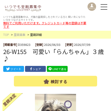
いつでも里親募集中は、犬猫の里親探しをされている方と
飼い主になりた
い方をつなげるサイトです。
無料でご利用いただけます。クレジットカード等の登録は不要
です
TOP
里親募集
里親詳細
[掲載番号]
D359823
[登録]
2026/06/03
[更新]
2026/07/09
26-W155 可愛い「らんちゃん」３歳
♪
ツイート
シェア
LINEで送る
検討する