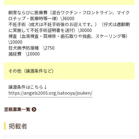
飼育ならびに医療費（混合ワクチン・フロントライン、マイク
ロチップ・医療時等一律）\36000
不妊手術（成犬は不妊手術後のお迎えです。）（仔犬は適齢期
に実施して不妊手術証明書を送付）\30000
検査（血液検査・耳掃除・歯石取りや抜歯、スケーリング等）
\10000
狂犬病予防接種 \2750
諸経費 \10000
その他（譲渡条件など）
譲渡条件はこちら↓
https://angels2005.org/satooya/jouken/
里親募集一覧
掲載者