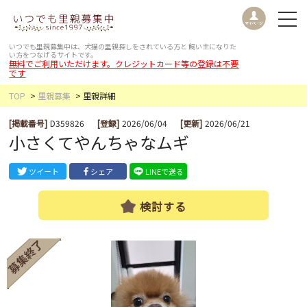
いつでも里親募集中は、犬猫の里親探しをされている方と
飼い主になりた
い方をつなげるサイトです。
無料でご利用いただけます。クレジットカード等の登録は不要
です
TOP
里親募集
里親詳細
[掲載番号]
D359826
[登録]
2026/06/04
[更新]
2026/06/21
小さくてやんちゃなムギ
ツイート
シェア
LINEで送る
検討する