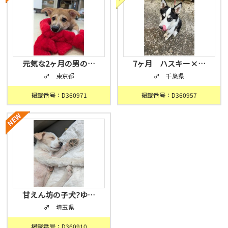
元気な2ヶ月の男の…
7ヶ月 ハスキー×…
♂ 東京都
♂ 千葉県
掲載番号：D360971
掲載番号：D360957
甘えん坊の子犬?ゆ…
♂ 埼玉県
掲載番号：D360910