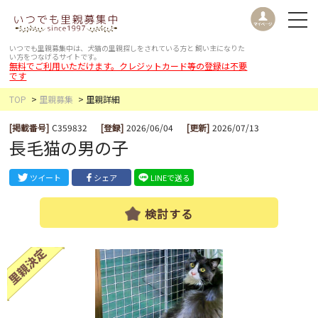
いつでも里親募集中は、犬猫の里親探しをされている方と
飼い主になりた
い方をつなげるサイトです。
無料でご利用いただけます。クレジットカード等の登録は不要
です
TOP
里親募集
里親詳細
[掲載番号]
C359832
[登録]
2026/06/04
[更新]
2026/07/13
長毛猫の男の子
ツイート
シェア
LINEで送る
検討する