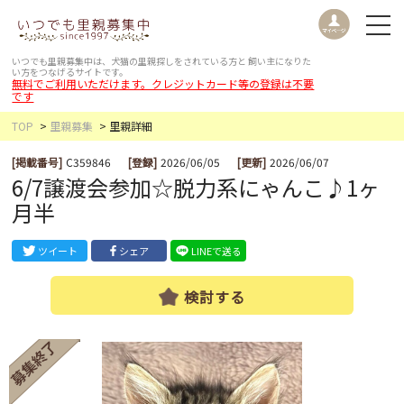
いつでも里親募集中は、犬猫の里親探しをされている方と
飼い主になりた
い方をつなげるサイトです。
無料でご利用いただけます。クレジットカード等の登録は不要
です
TOP
里親募集
里親詳細
[掲載番号]
C359846
[登録]
2026/06/05
[更新]
2026/06/07
6/7譲渡会参加☆脱力系にゃんこ♪1ヶ
月半
ツイート
シェア
LINEで送る
検討する