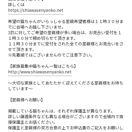
詳しくは
https://shiawasenyanko.net
希望の猫ちゃんがいらっしゃる里親希望者様は１１時３０分ま
でに会場へお越し下さいませ。
1匹に対してご希望の里親様が多い場合は、お見合い受付を１
１時３０分で締め切らせて頂きます。
１１時３０分までに受付をされた全ての里親様とお見合いをさ
せて頂きます。
※先着順ではございませんのでご注意下さい。
【家族募集中猫ちゃん一覧はこちら】
http://www.shiawasenyanko.net
〜大切な家族としてあたたかく迎えてくださる里親様をお待ち
しています〜
【里親様へお願い】
掲載している猫ちゃんは、それぞれ保護主が異なります。
詳しい譲渡条件なども異なる場合がございますので会場内で直
接保護主とお話ください。
保護主と里親様の双方合意の上でお申込書のご記入をお願いし