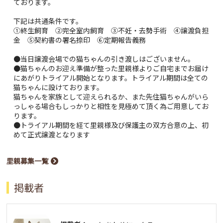
ております。
下記は共通条件です。
①終生飼育 ②完全室内飼育 ③不妊・去勢手術 ④譲渡負担
金 ⑤契約書の署名捺印 ⑥定期報告義務
●当日譲渡会場での猫ちゃんの引き渡しはございません。
●猫ちゃんのお迎え準備が整った里親様よりご自宅までお届け
にあがりトライアル開始となります。トライアル期間は全ての
猫ちゃんに設けております。
猫ちゃんを家族として迎えられるか、また先住猫ちゃんがいら
っしゃる場合もしっかりと相性を見極めて頂く為ご用意してお
ります。
●トライアル期間を経て里親様及び保護主の双方合意の上、初
めて正式譲渡となります
里親募集一覧
掲載者