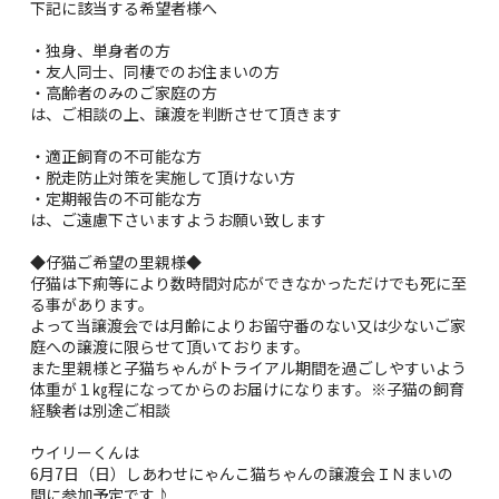
下記に該当する希望者様へ
・独身、単身者の方
・友人同士、同棲でのお住まいの方
・高齢者のみのご家庭の方
は、ご相談の上、譲渡を判断させて頂きます
・適正飼育の不可能な方
・脱走防止対策を実施して頂けない方
・定期報告の不可能な方
は、ご遠慮下さいますようお願い致します
◆仔猫ご希望の里親様◆
仔猫は下痢等により数時間対応ができなかっただけでも死に至
る事があります。
よって当譲渡会では月齢によりお留守番のない又は少ないご家
庭への譲渡に限らせて頂いております。
また里親様と子猫ちゃんがトライアル期間を過ごしやすいよう
体重が１㎏程になってからのお届けになります。※子猫の飼育
経験者は別途ご相談
ウイリーくんは
6月7日（日）しあわせにゃんこ猫ちゃんの譲渡会ＩＮまいの
間に参加予定です♪