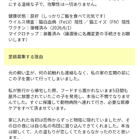
にする温候な子で、攻撃性は一切ありません。
健康状態：良好（しっかりご飯を食べて元気です）
ウイルス検査：猫白血病（FeLV）陰性 ／ 猫エイズ（FIV）陰性
ワクチン：接種済み（2026/6/1）
マイクロチップ：装着済み（譲渡後に名義変更の手続きをお願
いします）
里親募集する理由
元の飼い主が、何の前触れも連絡もなく、私の家の玄関の前に
この子を置いて行ってしまいました。
私が旅行から帰宅した際、フードすら置かれないまま5日間も
屋外に放置されていたこの子を発見し、本当に不憫でなりませ
んでした。すぐに保護して動物病院へ連れて行き、必要な医療
ケアをすべて済ませています。
家に入れた当初は恐怖からずっと物陰に隠れていましたが、そ
の日の夜には自ら私の布団に潜り込んできてくれました。本当
は寂しくて、人の温もりが恋しくてたまらなかったのだと思い
ます。