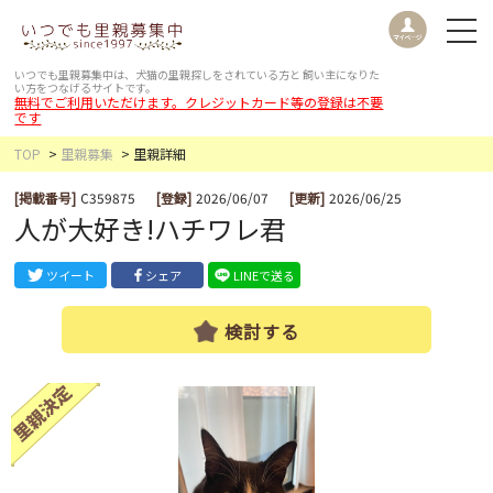
いつでも里親募集中は、犬猫の里親探しをされている方と
飼い主になりた
い方をつなげるサイトです。
無料でご利用いただけます。クレジットカード等の登録は不要
です
TOP
里親募集
里親詳細
[掲載番号]
C359875
[登録]
2026/06/07
[更新]
2026/06/25
人が大好き!ハチワレ君
ツイート
シェア
LINEで送る
検討する