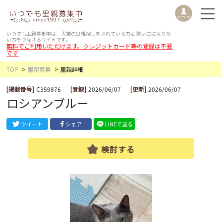
いつでも里親募集中は、犬猫の里親探しをされている方と
飼い主になりた
い方をつなげるサイトです。
無料でご利用いただけます。クレジットカード等の登録は不要
です
TOP
里親募集
里親詳細
[掲載番号]
C359876
[登録]
2026/06/07
[更新]
2026/06/07
ロシアンブルー
ツイート
シェア
LINEで送る
検討する