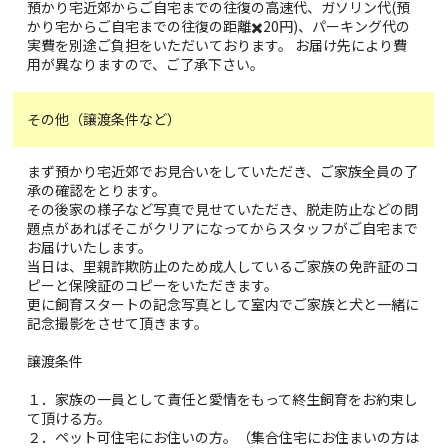
預かり宅近郊からご自宅までの往復の高速代、ガソリン代(預
かり宅からご自宅までの往復の距離✖️20円)、パーキング代の
実費を別途ご負担をいただいております。 お届け先により費
用が異なりますので、ご了承下さい。
その他（譲渡条件など）
まず預かり宅近郊でお見合いをしていただき、ご家族全員の了
承の確認をとります。
その後家の様子など写真で見せていただき、脱走防止などの問
題点があればそこがクリアになってからスタッフがご自宅まで
お届けいたします。
当日は、里親詐欺防止のため成人しているご家族の免許証のコ
ピーと保険証のコピーをいただきます。
更に飼育スタートの記念写真として室内でご家族と犬と一緒に
記念撮影をさせて頂きます。
譲渡条件
１．家族の一員として責任と愛情をもって終生飼育をお約束し
て頂ける方。
２．ペット可住宅にお住いの方。（集合住宅にお住まいの方は