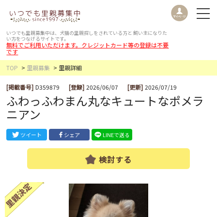
いつでも里親募集中は、犬猫の里親探しをされている方と
飼い主になりた
い方をつなげるサイトです。
無料でご利用いただけます。クレジットカード等の登録は不要
です
TOP
里親募集
里親詳細
[掲載番号]
D359879
[登録]
2026/06/07
[更新]
2026/07/19
ふわっふわまん丸なキュートなポメラ
ニアン
ツイート
シェア
LINEで送る
検討する