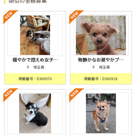
類似の里親募集
穏やかで控えめ女子…
物静かなお淑やかプ…
♀ 埼玉県
♀ 埼玉県
掲載番号：D360970
掲載番号：D360918