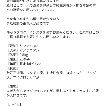
犬の年齢や性格により異なりますが、
原則として「犬の寿命を見通して終生飼養が可能な年齢の方」
への譲渡をお願いしております。
単身者は在宅かお留守番が少ない方
また親族の後見人が必要です
預かりブログ、インスタを必ずお読みください。ご応募は世帯
主様（奥様でも可）からお願いいたします。
【愛称】リファちゃん
【犬種】ポメラニアン
【体重】3.8kg
【性別】女の子
【年齢】推定4歳くらい
【状態】
避妊手術済、ワクチン済、血液検査済、抜歯・スケーリング
済、マイクロチップ済
【性格】
まだ人がちょっぴり怖いですが、慣れると甘えてきます。ご飯
が大好きです。
【トイレ】