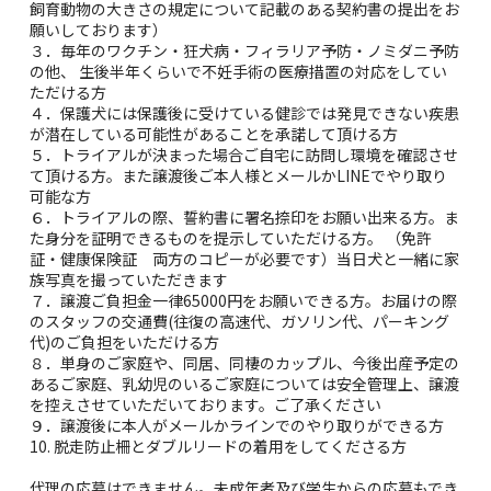
飼育動物の大きさの規定について記載のある契約書の提出をお
願いしております）
３．毎年のワクチン・狂犬病・フィラリア予防・ノミダニ予防
の他、 生後半年くらいで不妊手術の医療措置の対応をしてい
ただける方
４．保護犬には保護後に受けている健診では発見できない疾患
が潜在している可能性があることを承諾して頂ける方
５．トライアルが決まった場合ご自宅に訪問し環境を確認させ
て頂ける方。また譲渡後ご本人様とメールかLINEでやり取り
可能な方
６．トライアルの際、誓約書に署名捺印をお願い出来る方。ま
た身分を証明できるものを提示していただける方。 （免許
証・健康保険証 両方のコピーが必要です）当日犬と一緒に家
族写真を撮っていただきます
７．譲渡ご負担金一律65000円をお願いできる方。お届けの際
のスタッフの交通費(往復の高速代、ガソリン代、パーキング
代)のご負担をいただける方
８．単身のご家庭や、同居、同棲のカップル、今後出産予定の
あるご家庭、乳幼児のいるご家庭については安全管理上、譲渡
を控えさせていただいております。ご了承ください
９．譲渡後に本人がメールかラインでのやり取りができる方
10. 脱走防止柵とダブルリードの着用をしてくださる方
代理の応募はできません。未成年者及び学生からの応募もでき