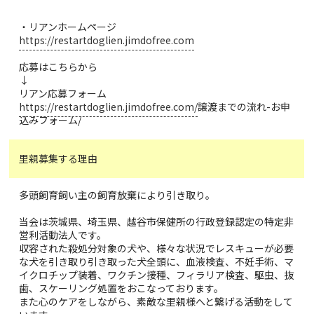
・リアンホームページ
https://restartdoglien.jimdofree.com
応募はこちらから
↓
リアン応募フォーム
https://restartdoglien.jimdofree.com/
譲渡までの流れ-お申
込みフォーム/
里親募集する理由
多頭飼育飼い主の飼育放棄により引き取り。
当会は茨城県、埼玉県、越谷市保健所の行政登録認定の特定非
営利活動法人です。
収容された殺処分対象の犬や、様々な状況でレスキューが必要
な犬を引き取り引き取った犬全頭に、血液検査、不妊手術、マ
イクロチップ装着、ワクチン接種、フィラリア検査、駆虫、抜
歯、スケーリング処置をおこなっております。
また心のケアをしながら、素敵な里親様へと繋げる活動をして