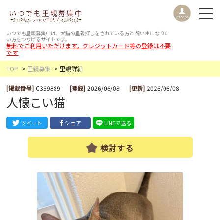
いつでも里親募集中は、犬猫の里親探しをされている方と
飼い主になりた
い方をつなげるサイトです。
無料でご利用いただけます。クレジットカード等の登録は不要
です
TOP
里親募集
里親詳細
[掲載番号]
C359889
[登録]
2026/06/08
[更新]
2026/06/08
人懐こい猫
ツイート
シェア
LINEで送る
検討する