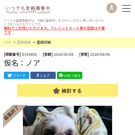
いつでも里親募集中は、犬猫の里親探しをされている方と
飼い主になりた
い方をつなげるサイトです。
無料でご利用いただけます。クレジットカード等の登録は不要
です
TOP
里親募集
里親詳細
[掲載番号]
D359892
[登録]
2026/06/08
[更新]
2026/08/06
仮名：ノア
ツイート
シェア
LINEで送る
検討する