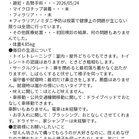
・避妊・去勢手術・・・2026/05/24
・マイクロチップ装着・・・未
・フィラリア・・・未
＊フィラリア/ノミダニ予防は投薬で健康上の問題が生じない
限りは全頭に行っています。
・その他医療処置・・・初回検診の結果、何の問題もありませ
んでした。
・体重4.85kg
●毎日の生活について
・トイレトレーニング：室内・屋外どちらでもできます。トイ
レシートの認識はありますが、ときどき粗相もします。
・サークル/クレート：扉を閉めると最初落ち着かなく出たが
りますが、しばらくすると伏せして様子を伺ってます。
・留守番や就寝時：最初だけ鼻泣きをします。悪戯はありませ
ん。就寝時は誰かの傍にいたいタイプです。
・吠えに関して：ほとんど吠えません。
・車移動・公共交通機関移動に関して：ドライブベッドでおと
なしく車移動できます。
車酔いもありません。電車は未経験です。
・お手入れに関して：ブラッシング、おとなしくさせてくれま
す。ドライヤー、家シャンプーは未経験です。
●里親様にお願いしたいこと
・甘えん坊さんで構ってもらうのが大好きなのに、控えめな仔
なので離れたところから様子を伺ってたりします。気にして、