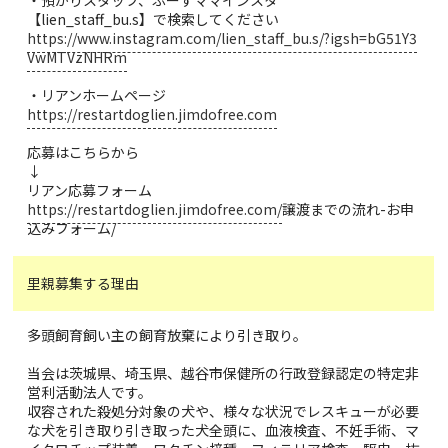
【lien_staff_bu.s】で検索してください
https://www.instagram.com/lien_staff_bu.s/?igsh=bG51Y3
VwMTVzNHRm
・リアンホームページ
https://restartdoglien.jimdofree.com
応募はこちらから
↓
リアン応募フォーム
https://restartdoglien.jimdofree.com/
譲渡までの流れ-お申
込みフォーム/
里親募集する理由
多頭飼育飼い主の飼育放棄により引き取り。
当会は茨城県、埼玉県、越谷市保健所の行政登録認定の特定非
営利活動法人です。
収容された殺処分対象の犬や、様々な状況でレスキューが必要
な犬を引き取り引き取った犬全頭に、血液検査、不妊手術、マ