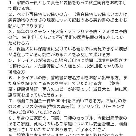
１．家族の一員として責任と愛情をもって終生飼育をお約束し
て頂ける方。
２．ペット可住宅にお住いの方。（集合住宅にお住まいの方は
飼育動物の大きさの規定について記載のある契約書の提出をお
願いしております）
３．毎年のワクチン・狂犬病・フィラリア予防・ノミダニ予防
の他、 生後半年くらいで不妊手術の医療措置の対応をしてい
ただける方
４．保護犬には保護後に受けている健診では発見できない疾患
が潜在している可能性があることを承諾して頂ける方
５．トライアルが決まった場合ご自宅に訪問し環境を確認させ
て頂ける方。また譲渡後ご本人様とメールかLINEでやり取り
可能な方
６．トライアルの際、誓約書に署名捺印をお願い出来る方。ま
た身分を証明できるものを提示していただける方。 （免許
証・健康保険証 両方のコピーが必要です）当日犬と一緒に家
族写真を撮っていただきます
７．譲渡ご負担金一律65000円をお願いできる方。お届けの際
のスタッフの交通費(往復の高速代、ガソリン代、パーキング
代)のご負担をいただける方
８．単身のご家庭や、同居、同棲のカップル、今後出産予定の
あるご家庭、乳幼児のいるご家庭については安全管理上、譲渡
を控えさせていただいております。ご了承ください
９．譲渡後に本人がメールかラインでのやり取りができる方