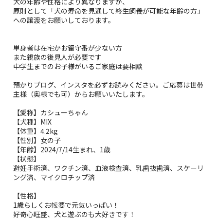
犬の年齢や性格により異なりますが、
原則として「犬の寿命を見通して終生飼養が可能な年齢の方」
への譲渡をお願いしております。
単身者は在宅かお留守番が少ない方
また親族の後見人が必要です
中学生までのお子様がいるご家庭は要相談
預かりブログ、インスタを必ずお読みください。ご応募は世帯
主様（奥様でも可）からお願いいたします。
【愛称】カシューちゃん
【犬種】MIX
【体重】4.2kg
【性別】女の子
【年齢】2024/7/14生まれ、1歳
【状態】
避妊手術済、ワクチン済、血液検査済、乳歯抜歯済、スケーリ
ング済、マイクロチップ済
【性格】
1歳らしくお転婆で元気いっぱい！
好奇心旺盛、犬と遊ぶのも大好きです！