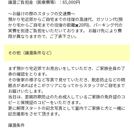
譲渡ご負担金（医療費等）：65,000円
～お届けの際のスタッフの交通費〜
預かり宅近郊からご自宅までの往復の高速代、ガソリン代(預
かり宅からご自宅までの往復の距離✖️20円)、パーキング代の
実費を別途ご負担をいただいております。 お届け先により費
用が異なりますので、ご了承下さい。
その他（譲渡条件など）
まず預かり宅近郊でお見合いをしていただき、ご家族全員の了
承の確認をとります。
その後家の様子など写真で見せていただき、脱走防止などの問
題点があればそこがクリアになってからスタッフがご自宅まで
お届けいたします。
当日は、里親詐欺防止のため成人しているご家族の免許証のコ
ピーと保険証のコピーをいただきます。
更に飼育スタートの記念写真として室内でご家族と犬と一緒に
記念撮影をさせて頂きます。
譲渡条件