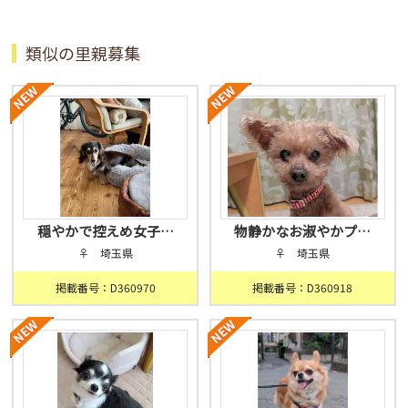
類似の里親募集
穏やかで控えめ女子…
物静かなお淑やかプ…
♀ 埼玉県
♀ 埼玉県
掲載番号：D360970
掲載番号：D360918