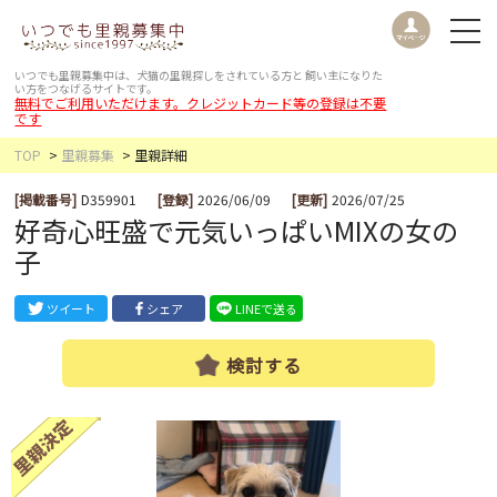
いつでも里親募集中は、犬猫の里親探しをされている方と
飼い主になりた
い方をつなげるサイトです。
無料でご利用いただけます。クレジットカード等の登録は不要
です
TOP
里親募集
里親詳細
[掲載番号]
D359901
[登録]
2026/06/09
[更新]
2026/07/25
好奇心旺盛で元気いっぱいMIXの女の
子
ツイート
シェア
LINEで送る
検討する