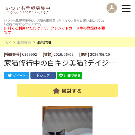
いつでも里親募集中は、犬猫の里親探しをされている方と
飼い主になりた
い方をつなげるサイトです。
無料でご利用いただけます。クレジットカード等の登録は不要
です
TOP
里親募集
里親詳細
[掲載番号]
C359902
[登録]
2026/06/09
[更新]
2026/06/10
家猫修行中の白キジ美猫?デイジー
ツイート
シェア
LINEで送る
検討する