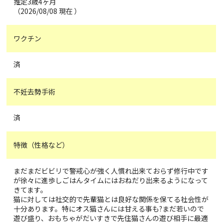
推定3歳4ヶ月
（2026/08/08 現在 ）
ワクチン
済
不妊去勢手術
済
特徴（性格など）
まだまだビビリで警戒心が強く人慣れ出来ておらず修行中です
が徐々に進歩しごはんタイムにはおねだり出来るようになって
きてます。
猫に対しては社交的で先輩猫とは良好な関係を保てる社会性が
十分あります。特にオス猫さんには甘える事も?まだ若いので
遊び盛り、おもちゃがだいすきで先住猫さんの遊び相手に最適