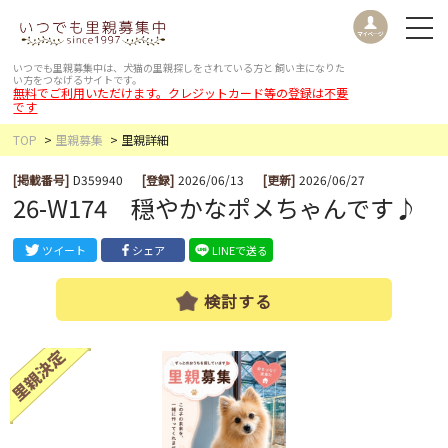
いつでも里親募集中は、犬猫の里親探しをされている方と
飼い主になりた
い方をつなげるサイトです。
無料でご利用いただけます。クレジットカード等の登録は不要
です
TOP
里親募集
里親詳細
[掲載番号]
D359940
[登録]
2026/06/13
[更新]
2026/06/27
26-W174 穏やかなポメちゃんです♪
ツイート
シェア
LINEで送る
検討する