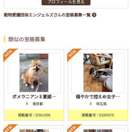
プロフィールを見る
動物愛護団体エンジェルズさんの里親募集一覧
類似の里親募集
ポメラニアン♀夏姫…
穏やかで控えめ女子…
♀ 東京都
♀ 埼玉県
掲載番号：D361006
掲載番号：D360970