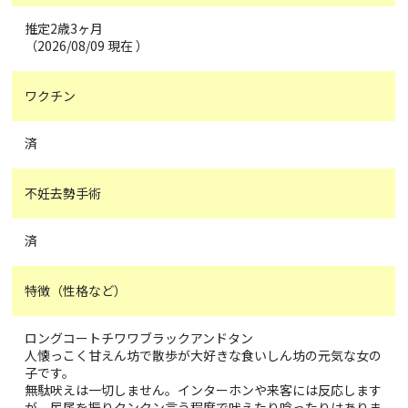
推定2歳3ヶ月
（2026/08/09 現在 ）
ワクチン
済
不妊去勢手術
済
特徴（性格など）
ロングコートチワワブラックアンドタン
人懐っこく甘えん坊で散歩が大好きな食いしん坊の元気な女の
子です。
無駄吠えは一切しません。インターホンや来客には反応します
が、尻尾を振りクンクン言う程度で吠えたり唸ったりはありま