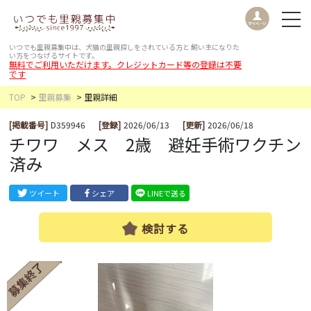
いつでも里親募集中は、犬猫の里親探しをされている方と
飼い主になりた
い方をつなげるサイトです。
無料でご利用いただけます。クレジットカード等の登録は不要
です
TOP
里親募集
里親詳細
[掲載番号]
D359946
[登録]
2026/06/13
[更新]
2026/06/18
チワワ メス 2歳 避妊手術ワクチン
済み
ツイート
シェア
LINEで送る
検討する