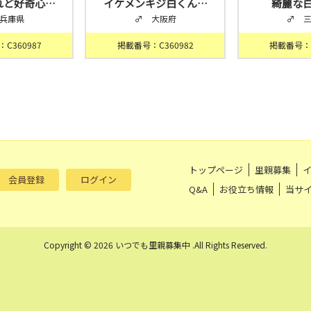
れど好奇心…
イケメンキジ白くん…
綺麗な
兵庫県
♂ 大阪府
♂ 
C360987
掲載番号：C360982
掲載番号：C
トップページ
里親募集
会員登録
ログイン
Q&A
お役立ち情報
当サ
Copyright © 2026 いつでも里親募集中 .All Rights Reserved.