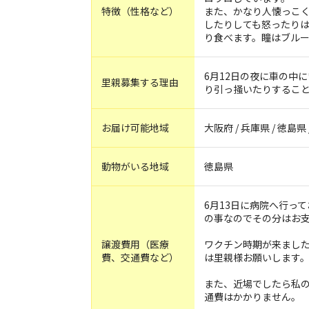
特徴（性格など）
また、かなり人懐っこ
したりしても怒ったり
り食べます。瞳はブルー
6月12日の夜に車の中
里親募集する理由
り引っ掻いたりするこ
お届け可能地域
大阪府 / 兵庫県 / 徳島県 
動物がいる地域
徳島県
6月13日に病院へ行っ
の事なのでその分はお
譲渡費用（医療
ワクチン時期が来まし
費、交通費など）
は里親様お願いします
また、近場でしたら私
通費はかかりません。