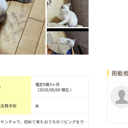
掲載
推定0歳3ヶ月
齢
（2026/08/09 現在 ）
妊去勢手術
未
しヤンチャで、初めて来たおうちのリビングをウ