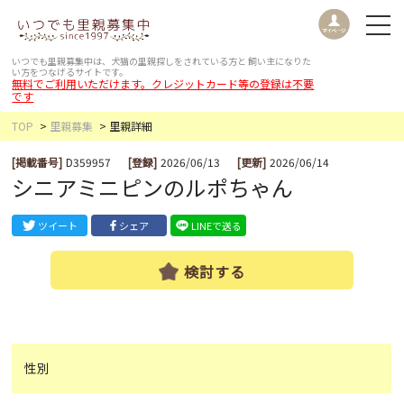
いつでも里親募集中は、犬猫の里親探しをされている方と
飼い主になりた
い方をつなげるサイトです。
無料でご利用いただけます。クレジットカード等の登録は不要
です
TOP
里親募集
里親詳細
[掲載番号]
D359957
[登録]
2026/06/13
[更新]
2026/06/14
シニアミニピンのルポちゃん
ツイート
シェア
LINEで送る
検討する
性別