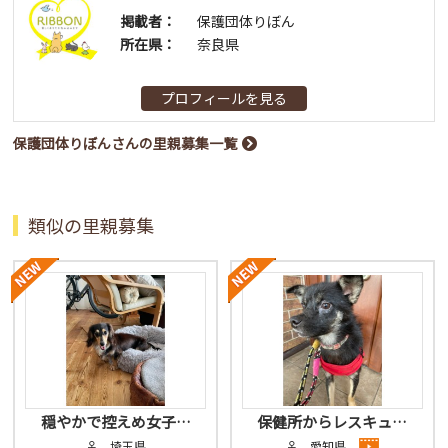
掲載者：
保護団体りぼん
所在県：
奈良県
プロフィールを見る
保護団体りぼんさんの里親募集一覧
類似の里親募集
穏やかで控えめ女子…
保健所からレスキュ…
♀ 埼玉県
♀ 愛知県