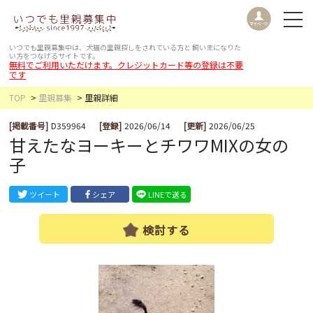
いつでも里親募集中は、犬猫の里親探しをされている方と
飼い主になりた
い方をつなげるサイトです。
無料でご利用いただけます。クレジットカード等の登録は不要
です
TOP
里親募集
里親詳細
[掲載番号]
D359964
[登録]
2026/06/14
[更新]
2026/06/25
甘えたなヨーキーとチワワMIXの女の
子
ツイート
シェア
LINEで送る
検討する