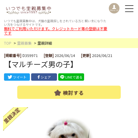
いつでも里親募集中は、犬猫の里親探しをされている方と
飼い主になりた
い方をつなげるサイトです。
無料でご利用いただけます。クレジットカード等の登録は不要
です
TOP
里親募集
里親詳細
[掲載番号]
D359971
[登録]
2026/06/14
[更新]
2026/06/21
【マルチーズ男の子】
ツイート
シェア
LINEで送る
検討する