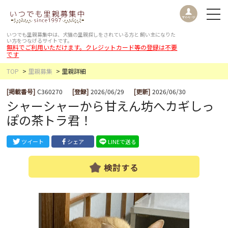
いつでも里親募集中は、犬猫の里親探しをされている方と
飼い主になりた
い方をつなげるサイトです。
無料でご利用いただけます。クレジットカード等の登録は不要
です
TOP
里親募集
里親詳細
[掲載番号]
C360270
[登録]
2026/06/29
[更新]
2026/06/30
シャーシャーから甘えん坊へカギしっ
ぽの茶トラ君！
ツイート
シェア
LINEで送る
検討する