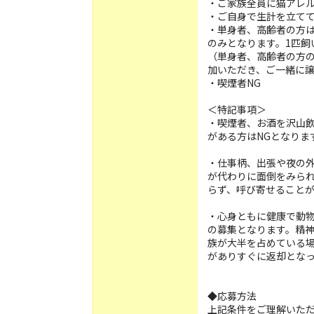
・ご家族全員に猫アレ
・ご自身で生計を立てて
・単身者、高齢者の方
のみとなります。1匹飼
（単身者、高齢者の方
加いただき、ご一緒に
・喫煙者NG
＜特記事項＞
・喫煙者、お酒を沢山
がある方はNGとなりま
・仕事柄、出張や夜の
が代わりに面倒をみられ
らず、呼び寄せることが
・心身ともに健康で動
の募集となります。精
族が大半を占めている場
がありすぐに返却とな
◆応募方法
上記条件をご理解いた