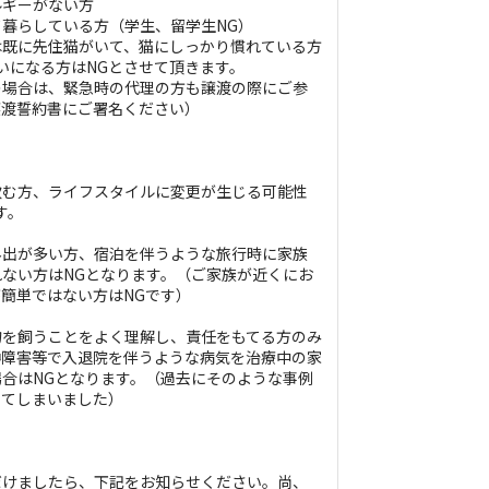
ルギーがない方
暮らしている方（学生、留学生NG）
は既に先住猫がいて、猫にしっかり慣れている方
いになる方はNGとさせて頂きます。
の場合は、緊急時の代理の方も譲渡の際にご参
譲渡誓約書にご署名ください）
飲む方、ライフスタイルに変更が生じる可能性
す。
外出が多い方、宿泊を伴うような旅行時に家族
ない方はNGとなります。（ご家族が近くにお
簡単ではない方はNGです）
物を飼うことをよく理解し、責任をもてる方のみ
神障害等で入退院を伴うような病気を治療中の家
合はNGとなります。（過去にそのような事例
ってしまいました）
だけましたら、下記をお知らせください。尚、