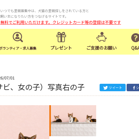
いつでも里親募集中は、犬猫の里親探しをされている方と
飼い主になりたい方をつなげるサイトです。
無料でご利用いただけます。クレジットカード等の登録は不要です
プレゼント
ご支援のお願い
Q&
ボランティア・求人募集
26/07/01
サビ、女の子）写真右の子
ツイート