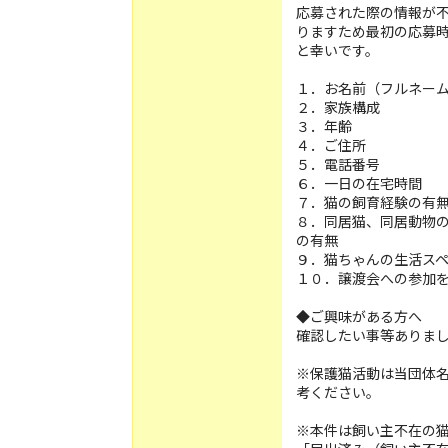
応募された際の情報が
りますため最初の応募
と幸いです。
１．お名前（フルネー
２．家族構成
３．年齢
４．ご住所
５．電話番号
６．一日の在宅時間
７．猫の飼育経験の有
８．同居猫、同居動物
の有無
９．猫ちゃんの生活ス
１０．譲渡会への参加
◆ご興味がある方へ
確認したい事等ありま
※保護猫活動は当団体名で
考ください。
※本件は飼い主不在の