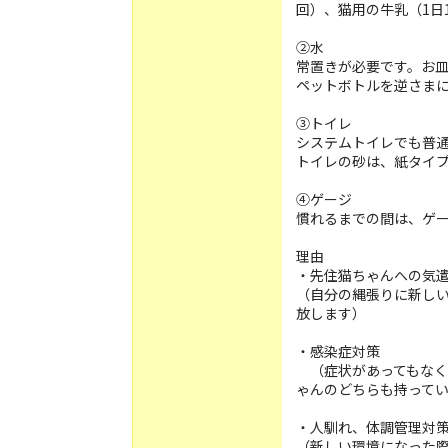
回）、猫用の牛乳（1日
②水
常置きが必要です。お
ペットボトルを逆さまに
③トイレ
システムトイレでも普
トイレの砂は、紙タイ
④ゲージ
慣れるまでの間は、ゲ
理由
・先住猫ちゃんへの気
（自分の縄張りに新し
放します）
・感染症対策
（症状があってもなく
ゃんのどちらも持って
・人馴れ、体調管理対
（新しい環境になった