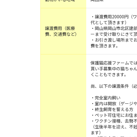
・譲渡費用20000円
代として頂きます）
譲渡費用（医療
・岡山県岡山市北区建
費、交通費など）
ーまで受け取りにきて
・お引き渡し場所まで
費を頂きます。
保護猫応援ファームで
貰い手募集中の猫ちゃ
くこともできます。
尚、以下の譲渡条件（
・完全室内飼い
・室内は開放（ゲージや
・終生飼育を誓える方
・ペット可住宅にお住ま
・ワクチン接種、去勢
（生後半年を迎え、不
ます）