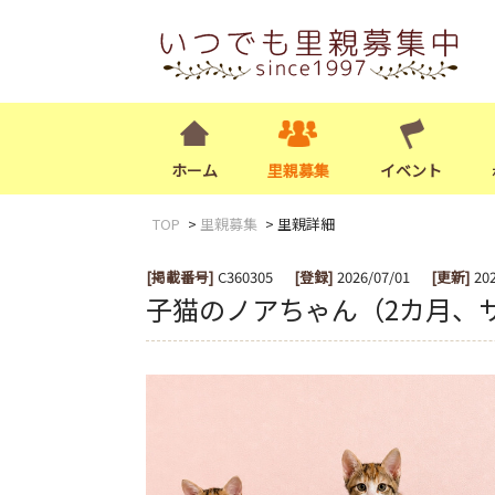
ホーム
里親募集
イベント
TOP
里親募集
里親詳細
[掲載番号]
C360305
[登録]
2026/07/01
[更新]
20
子猫のノアちゃん（2カ月、