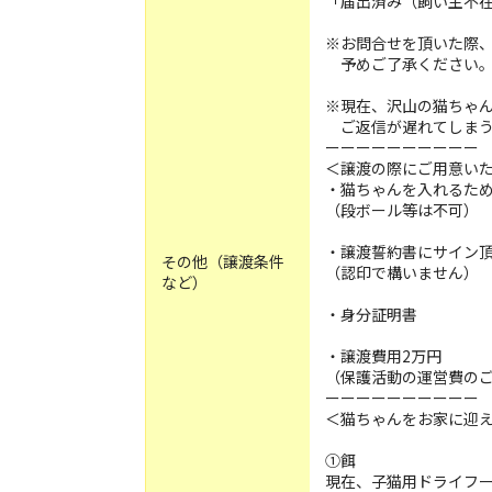
「届出済み（飼い主不
※お問合せを頂いた際
予めご了承ください
※現在、沢山の猫ちゃ
ご返信が遅れてしまう
ーーーーーーーーーー
＜譲渡の際にご用意い
・猫ちゃんを入れるた
（段ボール等は不可）
・譲渡誓約書にサイン
その他（譲渡条件
（認印で構いません）
など）
・身分証明書
・譲渡費用2万円
（保護活動の運営費の
ーーーーーーーーーー
＜猫ちゃんをお家に迎
①餌
現在、子猫用ドライフー