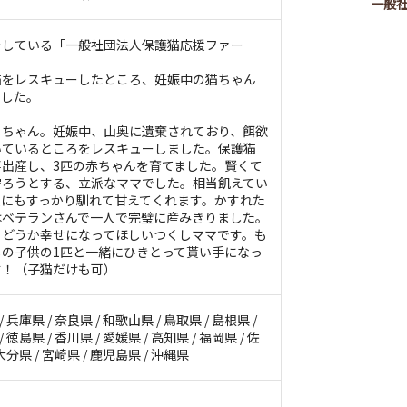
一般
をしている「一般社団法人保護猫応援ファー
猫をレスキューしたところ、妊娠中の猫ちゃん
ました。
しちゃん。妊娠中、山奥に遺棄されており、餌欲
いているところをレスキューしました。保護猫
出産し、3匹の赤ちゃんを育てました。賢くて
守ろうとする、立派なママでした。相当飢えてい
人にもすっかり馴れて甘えてくれます。かすれた
はベテランさんで一人で完璧に産みきりました。
、どうか幸せになってほしいつくしママです。も
の子供の1匹と一緒にひきとって貰い手になっ
す！（子猫だけも可）
/ 兵庫県 / 奈良県 / 和歌山県 / 鳥取県 / 島根県 /
 徳島県 / 香川県 / 愛媛県 / 高知県 / 福岡県 / 佐
 大分県 / 宮崎県 / 鹿児島県 / 沖縄県