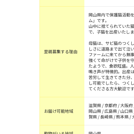
岡山県内で保護猫活動
ム」です。
山中に捨てられていた
で、子猫を出産いたし
母猫は、サビ猫のつく
しさに道路まで出て泣
里親募集する理由
ファームに来てから無事
強くて命がけで子供を
たようで、食欲旺盛。
鳴き声が特徴的。出産
苦労して生きてきた分
し可能でしたら、つくし
てくださる方大歓迎で
滋賀県 / 京都府 / 大阪府 
お届け可能地域
岡山県 / 広島県 / 山口県 /
賀県 / 長崎県 / 熊本県 /
動物がいる地域
岡山県