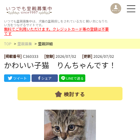
いつでも里親募集中は、犬猫の里親探しをされている方と
飼い主になりた
い方をつなげるサイトです。
無料でご利用いただけます。クレジットカード等の登録は不要
です
TOP
里親募集
里親詳細
[掲載番号]
C360333
[登録]
2026/07/02
[更新]
2026/07/02
かわいい子猫 りんちゃんです！
ツイート
シェア
LINEで送る
検討する