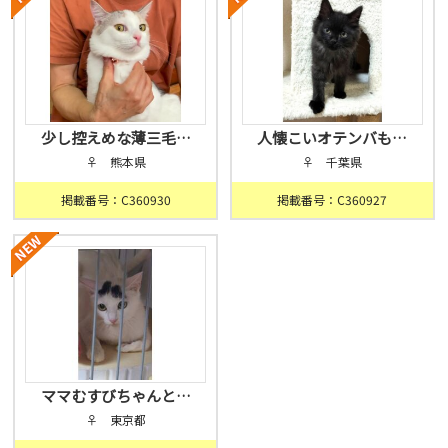
少し控えめな薄三毛…
人懐こいオテンバも…
♀ 熊本県
♀ 千葉県
掲載番号：C360930
掲載番号：C360927
ママむすびちゃんと…
♀ 東京都