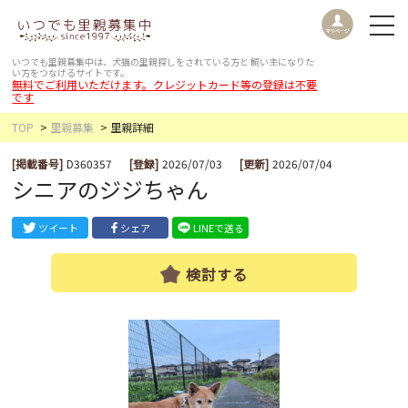
いつでも里親募集中は、犬猫の里親探しをされている方と
飼い主になりた
い方をつなげるサイトです。
無料でご利用いただけます。クレジットカード等の登録は不要
です
TOP
里親募集
里親詳細
[掲載番号]
D360357
[登録]
2026/07/03
[更新]
2026/07/04
シニアのジジちゃん
ツイート
シェア
LINEで送る
検討する