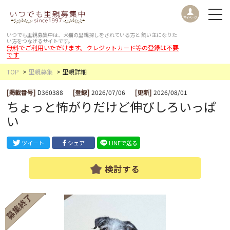
いつでも里親募集中は、犬猫の里親探しをされている方と
飼い主になりた
い方をつなげるサイトです。
無料でご利用いただけます。クレジットカード等の登録は不要
です
TOP
里親募集
里親詳細
[掲載番号]
D360388
[登録]
2026/07/06
[更新]
2026/08/01
ちょっと怖がりだけど伸びしろいっぱ
い
ツイート
シェア
LINEで送る
検討する