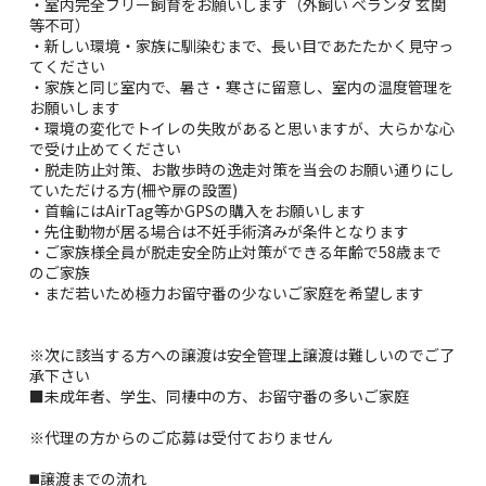
・室内完全フリー飼育をお願いします（外飼い ベランダ 玄関
等不可）
・新しい環境・家族に馴染むまで、長い目であたたかく見守っ
てください
・家族と同じ室内で、暑さ・寒さに留意し、室内の温度管理を
お願いします
・環境の変化でトイレの失敗があると思いますが、大らかな心
で受け止めてください
・脱走防止対策、お散歩時の逸走対策を当会のお願い通りにし
ていただける方(柵や扉の設置)
・首輪にはAirTag等かGPSの購入をお願いします
・先住動物が居る場合は不妊手術済みが条件となります
・ご家族様全員が脱走安全防止対策ができる年齢で58歳まで
のご家族
・まだ若いため極力お留守番の少ないご家庭を希望します
※次に該当する方への譲渡は安全管理上譲渡は難しいのでご了
承下さい
■未成年者、学生、同棲中の方、お留守番の多いご家庭
※代理の方からのご応募は受付ておりません
◼️譲渡までの流れ