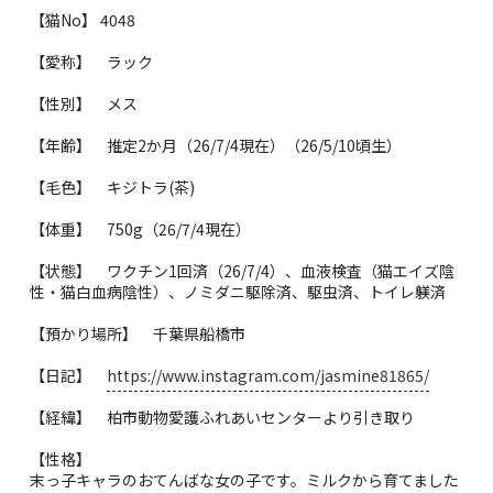
【猫No】 4048
【愛称】 ラック
【性別】 メス
【年齢】 推定2か月（26/7/4現在）（26/5/10頃生）
【毛色】 キジトラ(茶)
【体重】 750g（26/7/4現在）
【状態】 ワクチン1回済（26/7/4）、血液検査（猫エイズ陰
性・猫白血病陰性）、ノミダニ駆除済、駆虫済、トイレ躾済
【預かり場所】 千葉県船橋市
【日記】
https://www.instagram.com/jasmine81865/
【経緯】 柏市動物愛護ふれあいセンターより引き取り
【性格】
末っ子キャラのおてんばな女の子です。ミルクから育てました