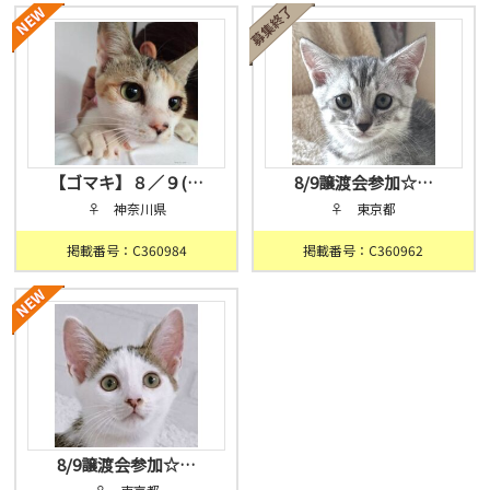
【ゴマキ】８／９(…
8/9譲渡会参加☆…
♀ 神奈川県
♀ 東京都
掲載番号：C360984
掲載番号：C360962
8/9譲渡会参加☆…