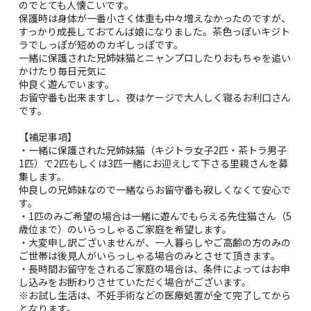
のでとても人懐こいです。
保護時は身体が一番小さく体重も中々増えなかったのですが、
すっかり成長しておてんば娘になりました。茶色っぽいキジト
ラでしっぽが短めのカギしっぽです。
一緒に保護された兄姉妹猫とニャンプロしたりおもちゃを追い
かけたり毎日元気に
仲良く遊んでいます。
お留守番も出来ますし、夜はケージで大人しく寝るお利口さん
です。
【補足事項】
・一緒に保護された兄姉妹猫（キジトラ女子2匹・茶トラ男子
1匹）で2匹もしくは3匹一緒にお迎えして下さる里親さんを募
集します。
仲良しの兄姉妹なので一緒ならお留守番も寂しくなくて安心で
す。
・1匹のみご希望の場合は一緒に遊んでもらえる先住猫さん（5
歳位まで）のいらっしゃるご家庭を希望します。
・大変申し訳ございませんが、一人暮らしやご高齢の方のみの
ご世帯は後見人がいらっしゃる場合のみとさせて頂きます。
・長時間お留守をされるご家庭の場合は、条件によってはお申
し込みをお断わりさせていただく場合がございます。
※お試し生活は、不妊手術などの医療処置が全て完了してから
となります。