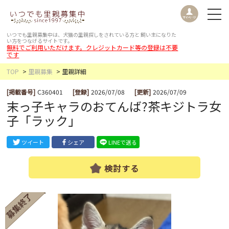
いつでも里親募集中は、犬猫の里親探しをされている方と
飼い主になりた
い方をつなげるサイトです。
無料でご利用いただけます。クレジットカード等の登録は不要
です
TOP
里親募集
里親詳細
[掲載番号]
C360401
[登録]
2026/07/08
[更新]
2026/07/09
末っ子キャラのおてんば?茶キジトラ女
子「ラック」
ツイート
シェア
LINEで送る
検討する