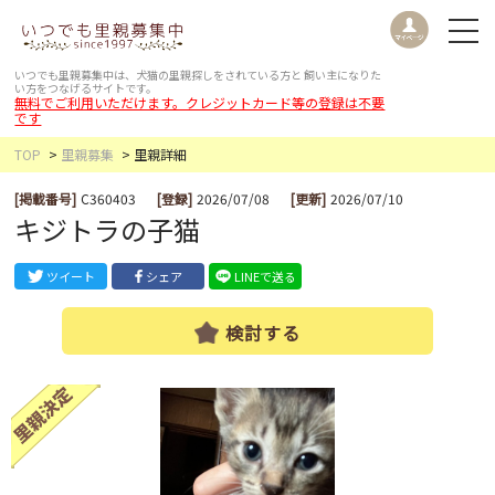
いつでも里親募集中は、犬猫の里親探しをされている方と
飼い主になりた
い方をつなげるサイトです。
無料でご利用いただけます。クレジットカード等の登録は不要
です
TOP
里親募集
里親詳細
[掲載番号]
C360403
[登録]
2026/07/08
[更新]
2026/07/10
キジトラの子猫
ツイート
シェア
LINEで送る
検討する