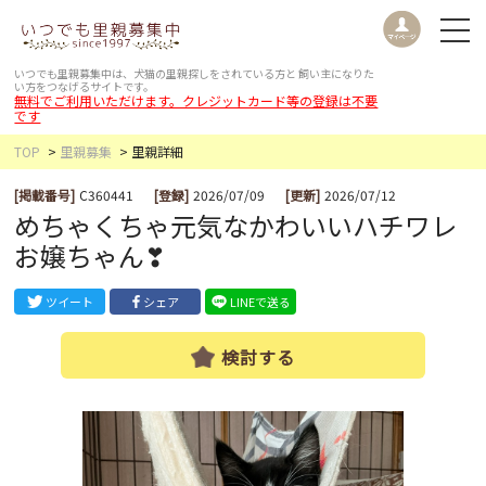
いつでも里親募集中は、犬猫の里親探しをされている方と
飼い主になりた
い方をつなげるサイトです。
無料でご利用いただけます。クレジットカード等の登録は不要
です
TOP
里親募集
里親詳細
[掲載番号]
C360441
[登録]
2026/07/09
[更新]
2026/07/12
めちゃくちゃ元気なかわいいハチワレ
お嬢ちゃん❣
ツイート
シェア
LINEで送る
検討する