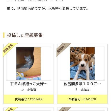
主に、地域猫活動ですが、犬も時々募集しています。
投稿した里親募集
甘えんぼ抱っこ大好…
佐呂間多頭１００匹…
♂ 北海道
♀ 北海道
掲載番号：C351499
掲載番号：D341378