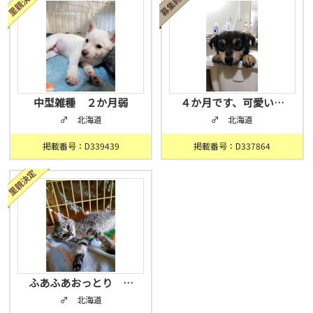
中型雑種 ２か月弱
４か月です、可愛い…
♂ 北海道
♂ 北海道
掲載番号：D339439
掲載番号：D337864
ふあふあおっとり …
♂ 北海道