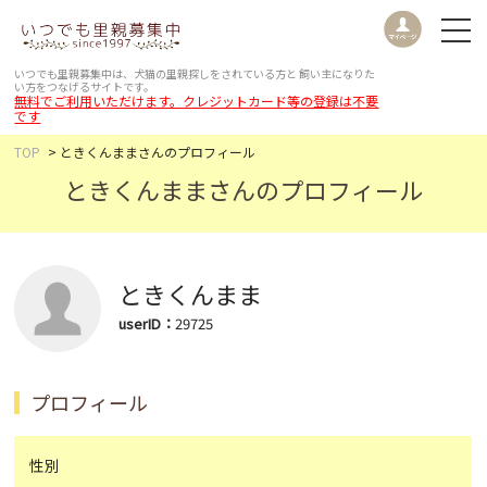
いつでも里親募集中は、犬猫の里親探しをされている方と
飼い主になりた
い方をつなげるサイトです。
無料でご利用いただけます。クレジットカード等の登録は不要
です
TOP
ときくんままさんのプロフィール
ときくんままさんのプロフィール
ときくんまま
userID：
29725
プロフィール
性別