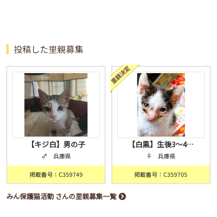
投稿した里親募集
【キジ白】男の子
【白黒】生後3〜4…
♂ 兵庫県
♀ 兵庫県
掲載番号：C359749
掲載番号：C359705
みん保護猫活動 さんの里親募集一覧