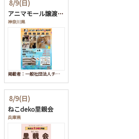
8/9
(日)
アニマモール譲渡会★チー…
神奈川県
掲載者：一般社団法人チ…
8/9
(日)
ねこdeko里親会
兵庫県