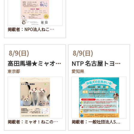
掲載者：NPO法人ねこ…
8/9
(日)
8/9
(日)
高田馬場★ミャオ！ねこの…
NTP 名古屋トヨペット…
東京都
愛知県
掲載者：ミャオ！ねこの…
掲載者：一般社団法人S…