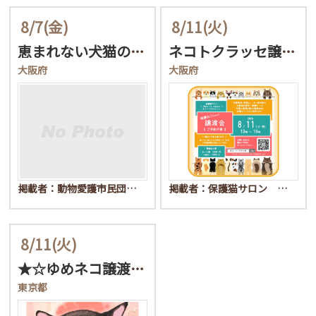
8/7
(金)
8/11
(火)
恵まれない犬猫の新しい飼…
ネコトクラッセ譲渡会
大阪府
大阪府
掲載者：動物愛護市民団…
掲載者：保護猫サロン …
8/11
(火)
★☆ゆめネコ譲渡会☆★ …
東京都