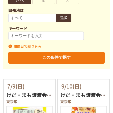
すべて
猫
犬
開催地域
選択
キーワード
開催日で絞り込み
開催日
〜
この条件で探す
7/9
(日)
9/10
(日)
けだ・まも譲渡会in足立…
けだ・まも譲渡会in足立…
東京都
東京都