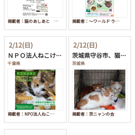
掲載者：猫のあしあと …
掲載者：〜ワールド ラ…
2/12
(日)
2/12
(日)
ＮＰＯ法人ねこけん千葉支…
茨城県守谷市、猫の里親会
千葉県
茨城県
掲載者：NPO法人ねこ…
掲載者：茨ニャンの会