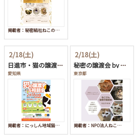
掲載者：秘密結社ねこの…
2/18
(土)
2/18
(土)
日進市・猫の譲渡会＆相談…
秘密の譲渡会 by ねこ…
愛知県
東京都
掲載者：にっしん地域猫…
掲載者：NPO法人ねこ…