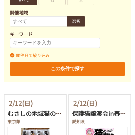
すべて
猫
犬
開催地域
選択
キーワード
開催日で絞り込み
開催日
〜
この条件で探す
2/12
(日)
2/12
(日)
むさしの地域猫の会 譲渡…
保護猫譲渡会in春日井！
東京都
愛知県