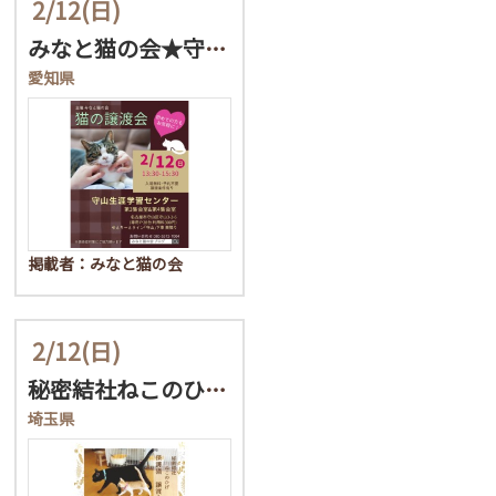
2/12
(日)
みなと猫の会★守山区/保…
愛知県
掲載者：みなと猫の会
2/12
(日)
秘密結社ねこのひげ♡保護…
埼玉県