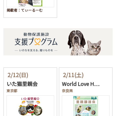
掲載者：てぃーるーむ
2/12
(日)
2/11
(土)
いた猫里親会
World Love H…
東京都
奈良県