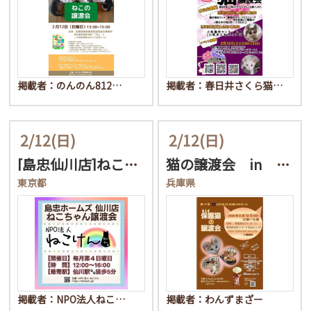
掲載者：のんのん812…
掲載者：春日井さくら猫…
2/12
(日)
2/12
(日)
[島忠仙川店]ねこけん譲…
猫の譲渡会 in 明石市
東京都
兵庫県
掲載者：NPO法人ねこ…
掲載者：わんずまざー