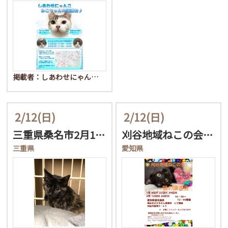
掲載者：しあわせにゃん…
2/12
(日)
2/12
(日)
三重県桑名市2月12日(…
刈谷地域ねこの会 譲渡会
三重県
愛知県