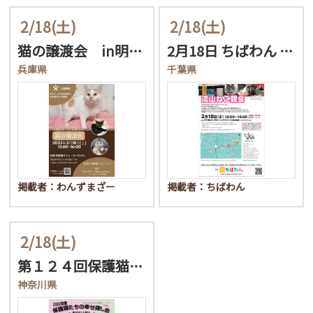
2/18
(土)
2/18
(土)
猫の譲渡会 in明石市
2月18日 ちばわん 流…
兵庫県
千葉県
掲載者：わんずまざー
掲載者：ちばわん
2/18
(土)
第１２４回保護猫たちの幸…
神奈川県