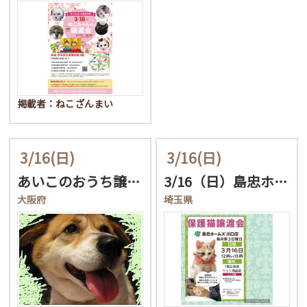
掲載者：ねこざんまい
3/16
(日)
3/16
(日)
あいこのおうち譲渡会
3/16（日）島忠ホーム…
大阪府
埼玉県