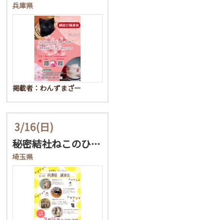
兵庫県
掲載者：わんずまざー
3/16
(日)
秘密結社ねこのひげ♡保護…
埼玉県