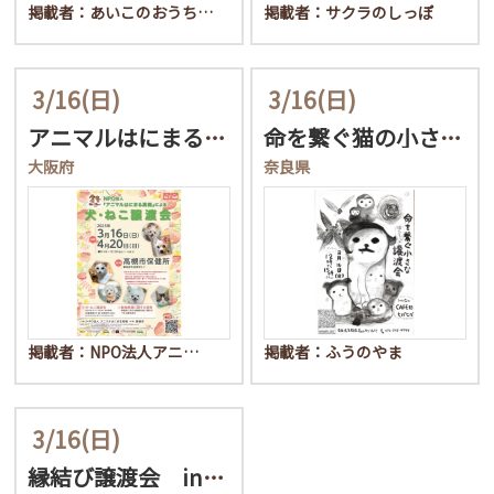
掲載者：あいこのおうち…
掲載者：サクラのしっぽ
3/16
(日)
3/16
(日)
アニマルはにまる高槻 犬…
命を繋ぐ猫の小さな譲渡会
大阪府
奈良県
掲載者：NPO法人アニ…
掲載者：ふうのやま
3/16
(日)
縁結び譲渡会 in 明石