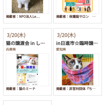
掲載者：NPO法人Le…
掲載者：保護猫サロン …
3/20
(木)
3/20
(木)
猫の譲渡会 in しあわ…
in日進市☆臨時譲渡会☆…
兵庫県
愛知県
掲載者：猫のミーナ
掲載者：非営利団体『ち…