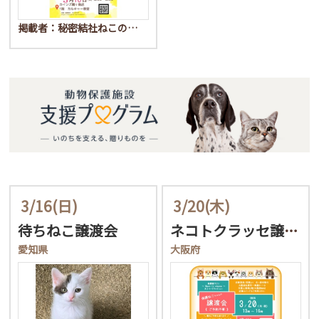
掲載者：秘密結社ねこの…
3/16
(日)
3/20
(木)
待ちねこ譲渡会
ネコトクラッセ譲渡会
愛知県
大阪府