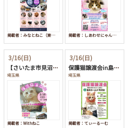
掲載者：みなとねこ（東…
掲載者：しあわせにゃん…
3/16
(日)
3/16
(日)
【さいたま市見沼区】3/…
保護猫譲渡会in島忠ホー…
埼玉県
埼玉県
掲載者：Withねこ
掲載者：てぃーるーむ