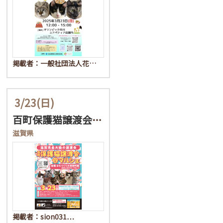
掲載者：一般社団法人花…
3/23
(日)
百町保護猫譲渡会＆マルシ…
滋賀県
掲載者：sion031…