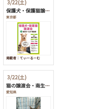
3/22
(土)
保護犬・保護猫譲渡会in…
東京都
掲載者：てぃーるーむ
3/22
(土)
猫の譲渡会・南生涯学習セ…
愛知県