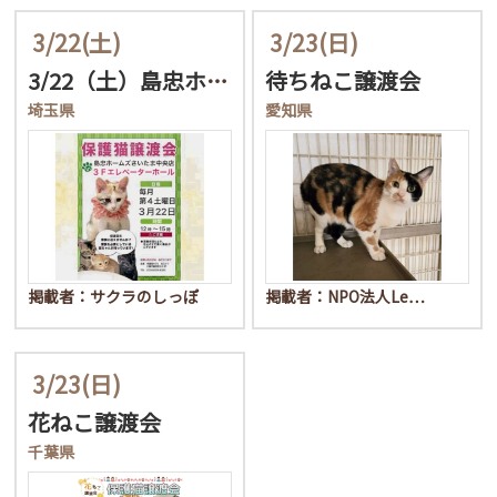
3/22
(土)
3/23
(日)
3/22（土）島忠ホーム…
待ちねこ譲渡会
埼玉県
愛知県
掲載者：サクラのしっぽ
掲載者：NPO法人Le…
3/23
(日)
花ねこ譲渡会
千葉県