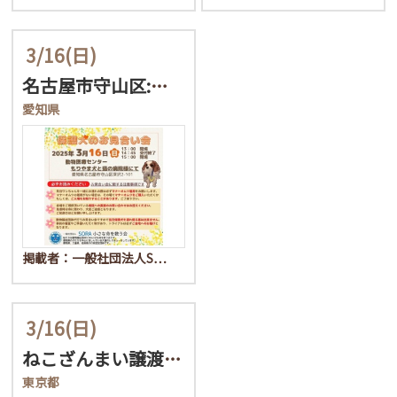
3/16
(日)
名古屋市守山区:保護犬の…
愛知県
掲載者：一般社団法人S…
3/16
(日)
ねこざんまい譲渡会@東日…
東京都