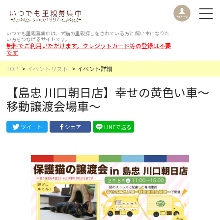
いつでも里親募集中は、犬猫の里親探しをされている方と
飼い主になりた
い方をつなげるサイトです。
無料でご利用いただけます。クレジットカード等の登録は不要
です
TOP
イベントリスト
イベント詳細
【島忠 川口朝日店】幸せの黄色い車〜
移動譲渡会場車〜
ツイート
シェア
LINEで送る