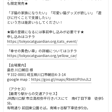
も限定発売★
「子猫の家族になりたい」「可愛い猫グッズが欲しい」「遊
びに行くことで支援したい」
という方は是非いらしてください！
★猫の里親になるには事前申し込みが必要です★
申し込みはコチラ
https://tokyocatguardian.org/cats_event/
「幸せの黄色い車」の詳細についてはコチラ
https://tokyocatguardian.org/yellow_car/
【会場案内】
島忠 川口朝日 様
〒332-0001 埼玉県川口市朝日4-3-14
google map：
https://goo.gl/maps/R848UPthnJL2
（アクセス）
【最寄り駅からの交通アクセス】
JR西川口駅 市立高校弥平行きバスにて 南4丁目下車 徒歩5
分。
有明通り 前田東公園そば。南鳩ヶ谷駅下車徒歩5分。