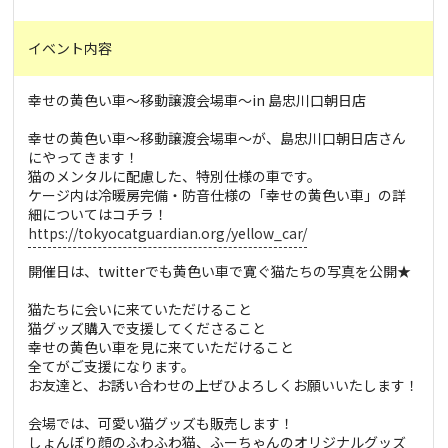
イベント内容
幸せの黄色い車～移動譲渡会場車～in 島忠川口朝日店
幸せの黄色い車～移動譲渡会場車～が、島忠川口朝日店さん
にやってきます！
猫のメンタルに配慮した、特別仕様の車です。
ケージ内は冷暖房完備・防音仕様の「幸せの黄色い車」の詳
細についてはコチラ！
https://tokyocatguardian.org/yellow_car/
開催日は、twitterでも黄色い車で寛ぐ猫たちの写真を公開★
猫たちに会いに来ていただけること
猫グッズ購入で支援してくださること
幸せの黄色い車を見に来ていただけること
全てがご支援になります。
お友達と、お誘い合わせの上ぜひよろしくお願いいたします！
会場では、可愛い猫グッズも販売します！
しょんぼり顔のふわふわ猫、ふーちゃんのオリジナルグッズ