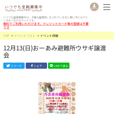
いつでも里親募集中は、犬猫の里親探しをされている方と
飼い主になりた
い方をつなげるサイトです。
無料でご利用いただけます。クレジットカード等の登録は不要
です
TOP
イベントリスト
イベント詳細
12月13(日)おーあみ避難所ウサギ譲渡
会
ツイート
シェア
LINEで送る