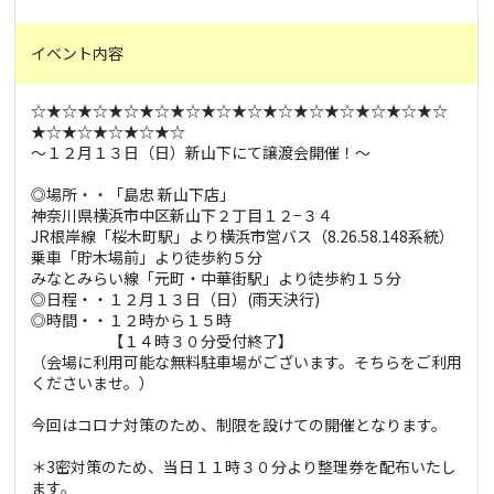
イベント内容
☆★☆★☆★☆★☆★☆★☆★☆★☆★☆★☆★☆★☆★☆
★☆★☆★☆★☆★☆
～１２月１３日（日）新山下にて譲渡会開催！～
◎場所・・「島忠 新山下店」
神奈川県横浜市中区新山下２丁目１２−３４
JR根岸線「桜木町駅」より横浜市営バス（8.26.58.148系統）
乗車「貯木場前」より徒歩約５分
みなとみらい線「元町・中華街駅」より徒歩約１５分
◎日程・・１２月１３日（日）(雨天決行)
◎時間・・１２時から１５時
【１４時３０分受付終了】
（会場に利用可能な無料駐車場がございます。そちらをご利用
くださいませ。）
今回はコロナ対策のため、制限を設けての開催となります。
＊3密対策のため、当日１１時３０分より整理券を配布いたし
ます。