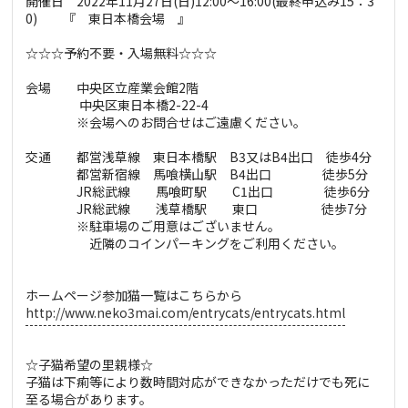
開催日 2022年11月27日(日)12:00～16:00(最終申込み15：3
0) 『 東日本橋会場 』
☆☆☆予約不要・入場無料☆☆☆
会場 中央区立産業会館2階
中央区東日本橋2-22-4
※会場へのお問合せはご遠慮ください。
交通 都営浅草線 東日本橋駅 B3又はB4出口 徒歩4分
都営新宿線 馬喰横山駅 B4出口 徒歩5分
JR総武線 馬喰町駅 C1出口 徒歩6分
JR総武線 浅草橋駅 東口 徒歩7分
※駐車場のご用意はございません。
近隣のコインパーキングをご利用ください。
ホームページ参加猫一覧はこちらから
http://www.neko3mai.com/entrycats/entrycats.html
☆子猫希望の里親様☆
子猫は下痢等により数時間対応ができなかっただけでも死に
至る場合があります。