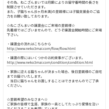
その為、ねこざんまいでは月齢によりお留守番時間の長さを
制限させていただきます。
また、子猫ちゃん(6ヶ月未満)の里親様には子猫支援金のご協
力をお願い致しております。
☆ねこざんまいの譲渡会にご来場の里親様☆
先着順ではございませんので、どうぞ譲渡会開始時間にご来場
下さい。
・譲渡会の流れはこちらから
http://www.neko3mai.com/flow/flow.html
・譲渡の際にはいくつかのお約束事がございます。
http://www.neko3mai.com/condition/condition.html
・家族に迎える猫ちゃんが決まった場合、後日里親様のご自宅
までお届けいたします。
当日に猫ちゃんをお渡しすることはできませんのでご了承
ください。
☆里親希望のみなさまへ☆
ご家族の皆様で生涯、家族の一員としてたっぷり愛情を注い
でくださることを希望しています。