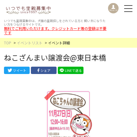
いつでも里親募集中は、犬猫の里親探しをされている方と
飼い主になりた
い方をつなげるサイトです。
無料でご利用いただけます。クレジットカード等の登録は不要
です
TOP
イベントリスト
イベント詳細
ねこざんまい譲渡会@東日本橋
ツイート
シェア
LINEで送る