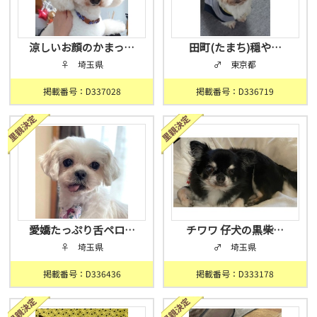
涼しいお顔のかまっ…
田町(たまち)穏や…
♀ 埼玉県
♂ 東京都
掲載番号：D337028
掲載番号：D336719
愛嬌たっぷり舌ペロ…
チワワ 仔犬の黒柴…
♀ 埼玉県
♂ 埼玉県
掲載番号：D336436
掲載番号：D333178