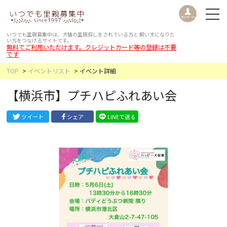
いつでも里親募集中は、犬猫の里親探しをされている方と
飼い主になりた
い方をつなげるサイトです。
無料でご利用いただけます。クレジットカード等の登録は不要
です
TOP
イベントリスト
イベント詳細
【横浜市】プチハピふれあい会
ツイート
シェア
LINEで送る