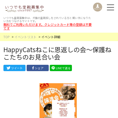
いつでも里親募集中は、犬猫の里親探しをされている方と
飼い主になりた
い方をつなげるサイトです。
無料でご利用いただけます。クレジットカード等の登録は不要
です
TOP
イベントリスト
イベント詳細
HappyCatsねこに恩返しの会〜保護ね
こたちのお見合い会
ツイート
シェア
LINEで送る