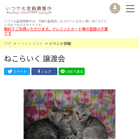
いつでも里親募集中は、犬猫の里親探しをされている方と
飼い主になりた
い方をつなげるサイトです。
無料でご利用いただけます。クレジットカード等の登録は不要
です
TOP
イベントリスト
イベント詳細
ねこらいく 譲渡会
ツイート
シェア
LINEで送る