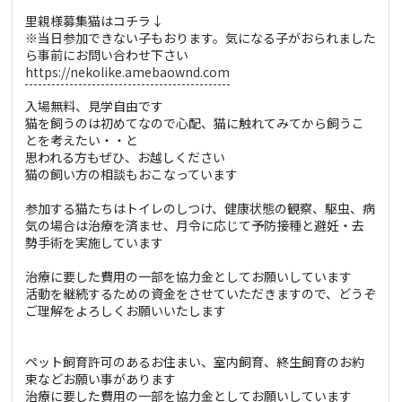
里親様募集猫はコチラ↓
※当日参加できない子もおります。気になる子がおられました
ら事前にお問い合わせ下さい
https://nekolike.amebaownd.com
入場無料、見学自由です
猫を飼うのは初めてなので心配、猫に触れてみてから飼うこ
とを考えたい・・と
思われる方もぜひ、お越しください
猫の飼い方の相談もおこなっています
参加する猫たちはトイレのしつけ、健康状態の観察、駆虫、病
気の場合は治療を済ませ、月令に応じて予防接種と避妊・去
勢手術を実施しています
治療に要した費用の一部を協力金としてお願いしています
活動を継続するための資金をさせていただきますので、どうぞ
ご理解をよろしくお願いいたします
ペット飼育許可のあるお住まい、室内飼育、終生飼育のお約
束などお願い事があります
治療に要した費用の一部を協力金としてお願いしています