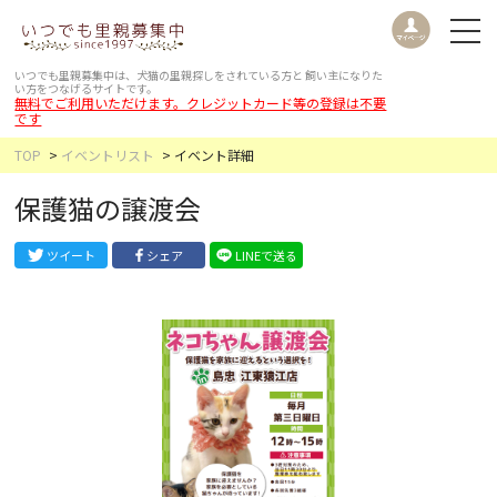
いつでも里親募集中は、犬猫の里親探しをされている方と
飼い主になりた
い方をつなげるサイトです。
無料でご利用いただけます。クレジットカード等の登録は不要
です
TOP
イベントリスト
イベント詳細
保護猫の譲渡会
ツイート
シェア
LINEで送る