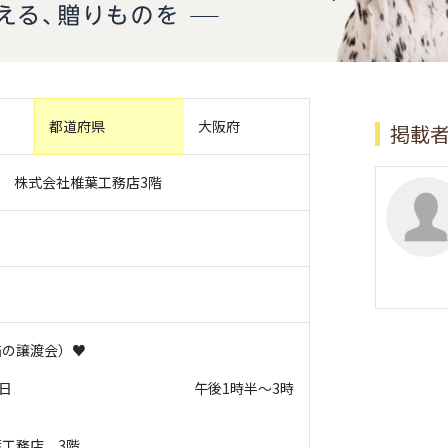
都道府県
大阪府
掲載
8 株式会社椎葉工務店3階
猫の譲渡会）♥
日 日曜日 午後1時半〜3時
工務店 3階