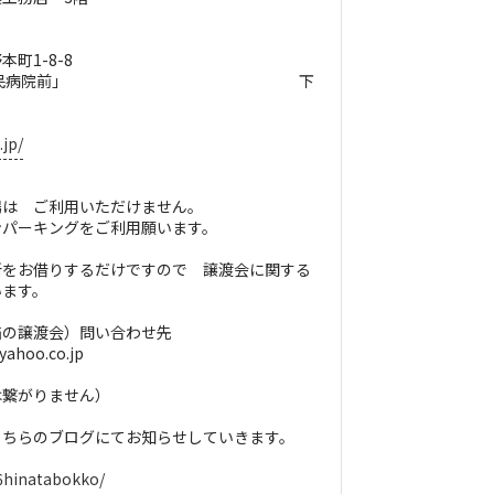
町1-8-8
枚方市民病院前」 下
.jp/
場は ご利用いただけません。
ンパーキングをご利用願います。
所をお借りするだけですので 譲渡会に関する
います。
猫の譲渡会）問い合わせ先
hoo.co.jp
は繋がりません）
こちらのブログにてお知らせしていきます。
16hinatabokko/