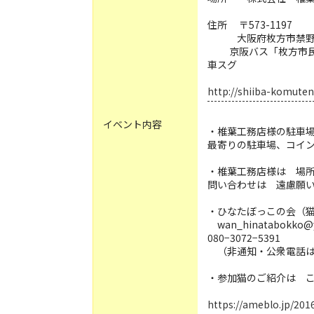
住所 〒573-1197
大阪府枚方市禁野本
京阪バス「
車スグ
http://shiiba-komuten
イベント内容
・椎葉工務店様の駐車
最寄りの駐車場、コイ
・椎葉工務店様は 場
問い合わせは 遠慮願
・ひなたぼっこの会（
wan_hinatabokko@ya
080−3072−5391
（非通知・公衆電話
・参加猫のご紹介は 
https://ameblo.jp/20