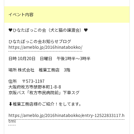
イベント内容
♥ひなたぼっこの会（犬と猫の譲渡会）♥
ひなたぼっこの会お知らせブログ
https://ameblo.jp/2016hinatabokko/
日時 10月20日 日曜日 午後1時半〜3時半
場所 株式会社 椎葉工務店 3階
住所 〒573-1197
大阪府枚方市禁野本町1-8-8
京阪バス「枚方市民病院前」下車スグ
⬇椎葉工務店様のご紹介！をしてます。
https://ameblo.jp/2016hinatabokko/entry-12522833117.h
tml