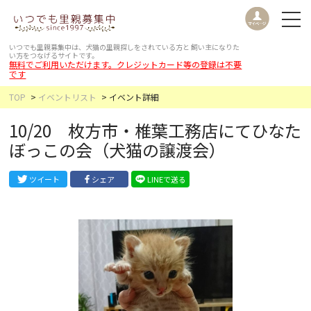
いつでも里親募集中は、犬猫の里親探しをされている方と
飼い主になりた
い方をつなげるサイトです。
無料でご利用いただけます。クレジットカード等の登録は不要
です
TOP
イベントリスト
イベント詳細
10/20 枚方市・椎葉工務店にてひなた
ぼっこの会（犬猫の譲渡会）
ツイート
シェア
LINEで送る