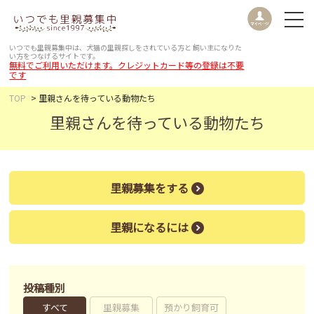
いつでも里親募集中は、犬猫の里親探しをされている方と
飼い主になりた
い方をつなげるサイトです。
無料でご利用いただけます。クレジットカード等の登録は不要
です
TOP
里親さんを待っている動物たち
里親さんを待っている動物たち
里親募集をする
里親になるには
投稿種別
すべて
里親募集
預かり飼育可