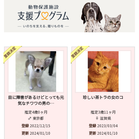
目に障害があるけどとっても元
珍しい茶トラの女のコ
気なチワワの男の…
推定4歳0ヶ月
推定3歳11ヶ月
♂ 東京都
♀ 滋賀県
登録
2022/12/15
登録
2023/03/04
更新
2024/01/10
更新
2024/01/10