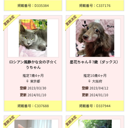
掲載番号：D335384
掲載番号：C337176
ロシアン風静かな女の子☆く
星花ちゃん♀7歳（ダックス）
うちゃん
推定7歳4ヶ月
推定10歳4ヶ月
♀ 東京都
♀ 大阪府
登録
2023/03/30
登録
2023/04/12
更新
2024/01/10
更新
2024/01/10
掲載番号：C337688
掲載番号：D337944