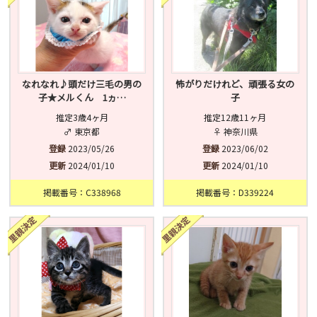
なれなれ♪頭だけ三毛の男の
怖がりだけれど、頑張る女の
子★メルくん 1ヵ…
子
推定3歳4ヶ月
推定12歳11ヶ月
♂ 東京都
♀ 神奈川県
登録
2023/05/26
登録
2023/06/02
更新
2024/01/10
更新
2024/01/10
掲載番号：C338968
掲載番号：D339224