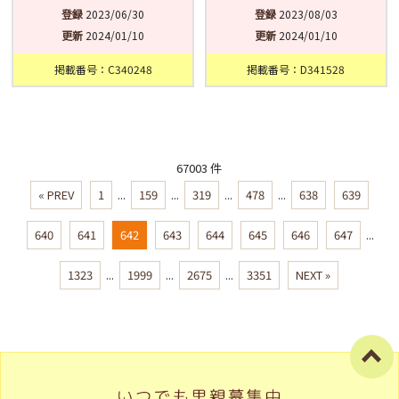
登録
2023/06/30
登録
2023/08/03
更新
2024/01/10
更新
2024/01/10
掲載番号：C340248
掲載番号：D341528
67003 件
« PREV
1
...
159
...
319
...
478
...
638
639
640
641
642
643
644
645
646
647
...
1323
...
1999
...
2675
...
3351
NEXT »