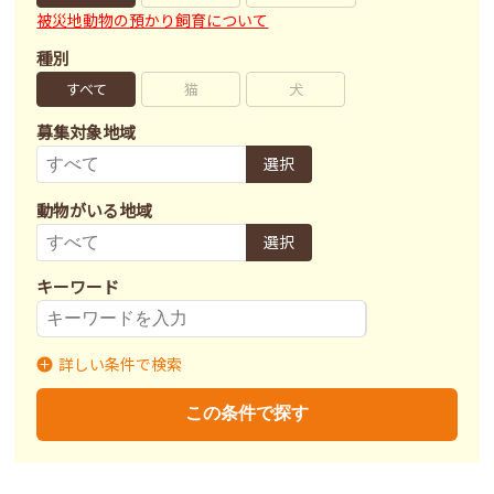
被災地動物の預かり飼育について
種別
すべて
猫
犬
募集対象地域
選択
動物がいる地域
選択
キーワード
詳しい条件で検索
募集状況
里親募集
募集終了
里親決定
この条件で探す
不妊去勢手術
済
未
不明
ワクチン