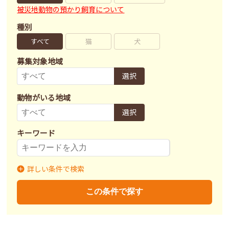
被災地動物の預かり飼育について
種別
すべて
猫
犬
募集対象地域
選択
動物がいる地域
選択
キーワード
詳しい条件で検索
募集状況
里親募集
募集終了
里親決定
この条件で探す
不妊去勢手術
済
未
不明
ワクチン