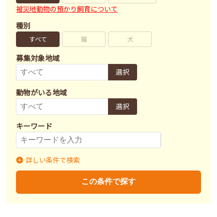
被災地動物の預かり飼育について
種別
すべて
猫
犬
募集対象地域
選択
動物がいる地域
選択
キーワード
詳しい条件で検索
募集状況
里親募集
募集終了
里親決定
この条件で探す
不妊去勢手術
済
未
不明
ワクチン