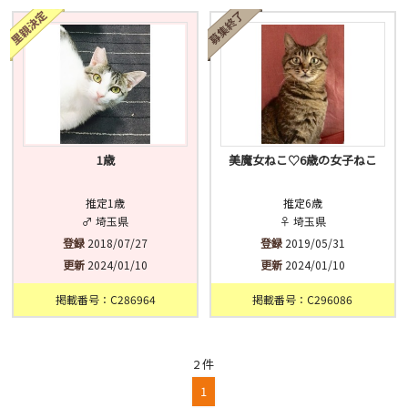
済
未
不明
1歳
美魔女ねこ♡6歳の女子ねこ
推定1歳
推定6歳
♂ 埼玉県
♀ 埼玉県
登録
2018/07/27
登録
2019/05/31
更新
2024/01/10
更新
2024/01/10
掲載番号：C286964
掲載番号：C296086
2 件
1