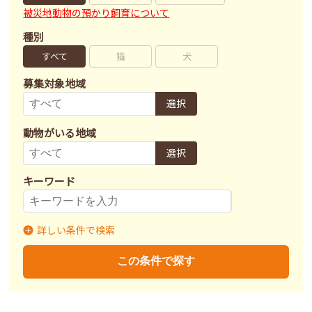
被災地動物の預かり飼育について
種別
すべて
猫
犬
募集対象地域
選択
動物がいる地域
選択
キーワード
詳しい条件で検索
募集状況
里親募集
募集終了
里親決定
この条件で探す
不妊去勢手術
済
未
不明
ワクチン