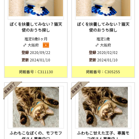
ぼくを扶養してみない？猫天
ぼくを扶養してみない？猫天
使のおうち探し
使のおうち探し
推定8歳0ヶ月
推定1歳
♂ 大阪府
♂ 大阪府
登録
2020/09/22
登録
2020/02/02
更新
2024/01/10
更新
2024/01/10
掲載番号：C311130
掲載番号：C305255
ふわもこなぼくの、モフモフ
ふわもこ甘えた王子、専属モ
係さん募集中♡
フ係さん募集中！