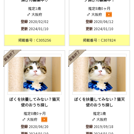
推定1歳
推定8歳0ヶ月
♂ 大阪府
♂ 大阪府
登録
2020/02/02
登録
2020/06/12
更新
2024/01/10
更新
2024/01/10
掲載番号：C305256
掲載番号：C307824
ぼくを扶養してみない？猫天
ぼくを扶養してみない？猫天
使のおうち探し
使のおうち探し
推定8歳0ヶ月
推定1歳
♂ 大阪府
♂ 大阪府
登録
2020/06/20
登録
2019/09/18
更新
2024/01/10
更新
2024/01/10