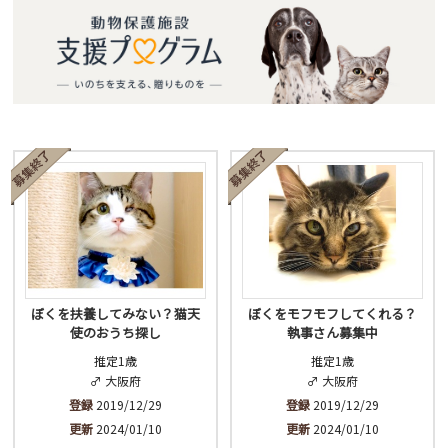
ぼくを扶養してみない？猫天
ぼくをモフモフしてくれる？
使のおうち探し
執事さん募集中
推定1歳
推定1歳
♂ 大阪府
♂ 大阪府
登録
2019/12/29
登録
2019/12/29
更新
2024/01/10
更新
2024/01/10