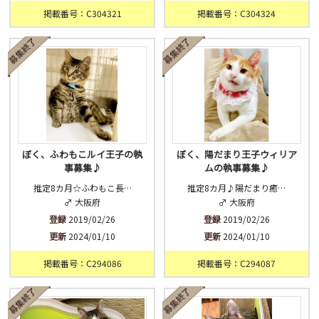
掲載番号：C304321
掲載番号：C304324
ぼく、ふわもこルイ王子の執
ぼく、陽だまり王子ウィリア
事募集♪
ムの執事募集♪
推定8カ月☆ふわもこ長…
推定8カ月♪陽だまり癒…
♂ 大阪府
♂ 大阪府
登録
2019/02/26
登録
2019/02/26
更新
2024/01/10
更新
2024/01/10
掲載番号：C294086
掲載番号：C294087