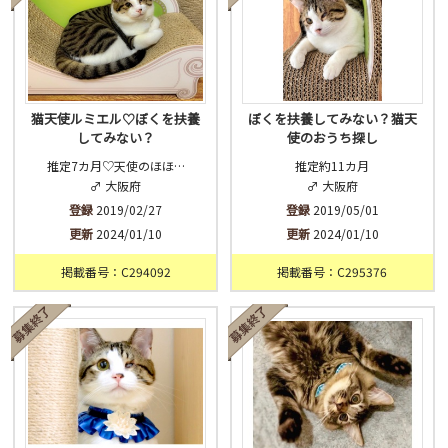
猫天使ルミエル♡ぼくを扶養
ぼくを扶養してみない？猫天
してみない？
使のおうち探し
推定7カ月♡天使のほほ…
推定約11カ月
♂ 大阪府
♂ 大阪府
登録
2019/02/27
登録
2019/05/01
更新
2024/01/10
更新
2024/01/10
掲載番号：C294092
掲載番号：C295376