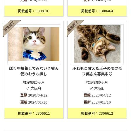
掲載番号：C308101
掲載番号：C300464
ぼくを扶養してみない？猫天
ふわもこ甘えた王子のモフモ
使のおうち探し
フ係さん募集中♡
推定8歳0ヶ月
推定8歳0ヶ月
♂ 大阪府
♂ 大阪府
登録
2020/04/12
登録
2020/04/12
更新
2024/01/10
更新
2024/01/10
掲載番号：C306611
掲載番号：C306612