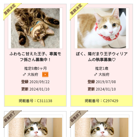
済
未
不明
ふわもこ甘えた王子、専属モ
ぼく、陽だまり王子ウィリア
フ係さん募集中！
ムの執事募集♡
推定8歳0ヶ月
推定1歳
♂ 大阪府
♂ 大阪府
登録
2020/09/22
登録
2019/07/08
更新
2024/01/10
更新
2024/01/10
掲載番号：C311138
掲載番号：C297429