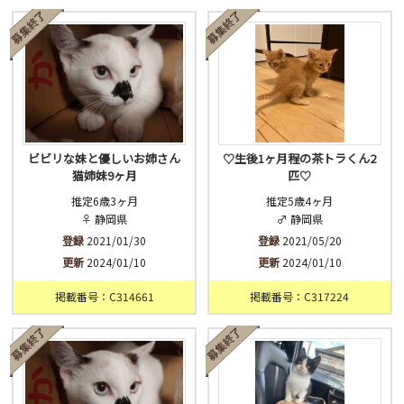
済
未
不明
ビビリな妹と優しいお姉さん
♡生後1ヶ月程の茶トラくん2
猫姉妹9ヶ月
匹♡
推定6歳3ヶ月
推定5歳4ヶ月
♀ 静岡県
♂ 静岡県
登録
2021/01/30
登録
2021/05/20
更新
2024/01/10
更新
2024/01/10
掲載番号：C314661
掲載番号：C317224