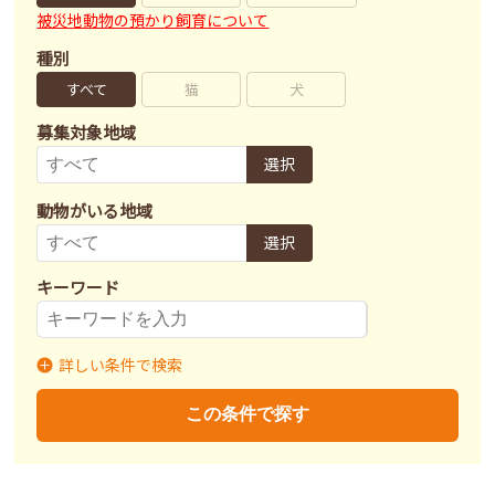
被災地動物の預かり飼育について
種別
すべて
猫
犬
募集対象地域
選択
動物がいる地域
選択
キーワード
詳しい条件で検索
募集状況
里親募集
募集終了
里親決定
この条件で探す
不妊去勢手術
済
未
不明
ワクチン