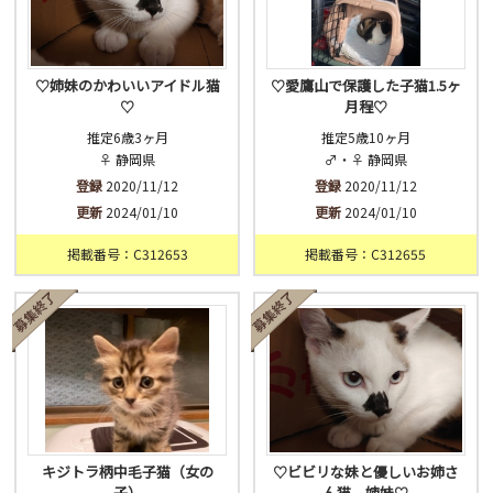
♡姉妹のかわいいアイドル猫
♡愛鷹山で保護した子猫1.5ヶ
♡
月程♡
推定6歳3ヶ月
推定5歳10ヶ月
♀ 静岡県
♂・♀ 静岡県
登録
2020/11/12
登録
2020/11/12
更新
2024/01/10
更新
2024/01/10
掲載番号：C312653
掲載番号：C312655
キジトラ柄中毛子猫（女の
♡ビビリな妹と優しいお姉さ
子）
ん猫 姉妹♡