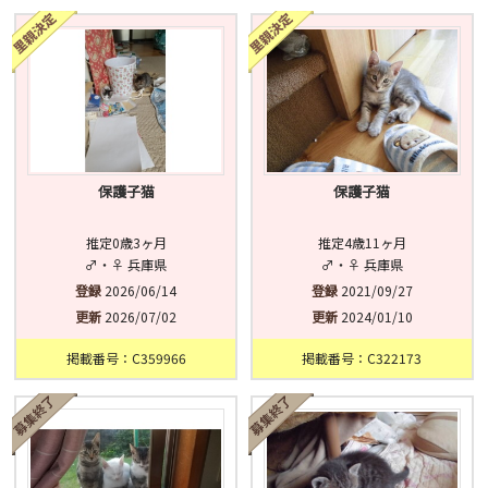
済
未
不明
保護子猫
保護子猫
推定0歳3ヶ月
推定4歳11ヶ月
♂・♀ 兵庫県
♂・♀ 兵庫県
登録
2026/06/14
登録
2021/09/27
更新
2026/07/02
更新
2024/01/10
掲載番号：C359966
掲載番号：C322173