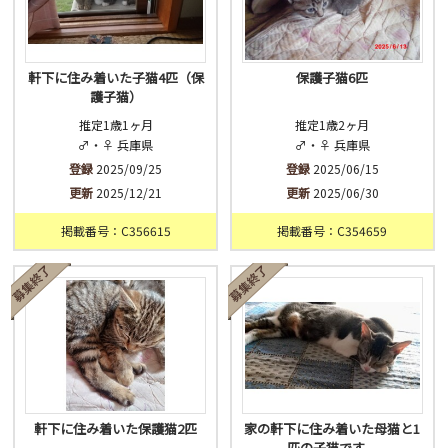
軒下に住み着いた子猫4匹（保
保護子猫6匹
護子猫）
推定1歳1ヶ月
推定1歳2ヶ月
♂・♀ 兵庫県
♂・♀ 兵庫県
登録
2025/09/25
登録
2025/06/15
更新
2025/12/21
更新
2025/06/30
掲載番号：C356615
掲載番号：C354659
軒下に住み着いた保護猫2匹
家の軒下に住み着いた母猫と1
匹の子猫です。