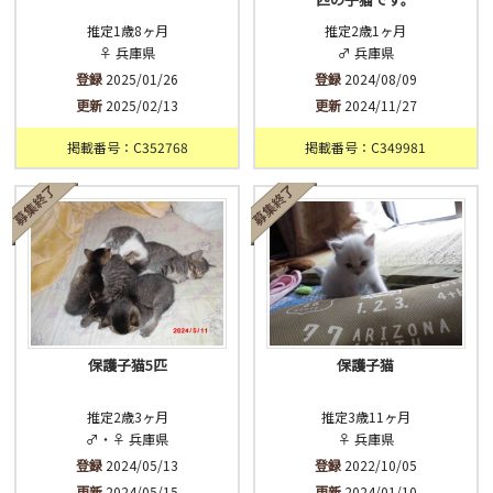
推定1歳8ヶ月
推定2歳1ヶ月
♀ 兵庫県
♂ 兵庫県
登録
2025/01/26
登録
2024/08/09
更新
2025/02/13
更新
2024/11/27
掲載番号：C352768
掲載番号：C349981
保護子猫5匹
保護子猫
推定2歳3ヶ月
推定3歳11ヶ月
♂・♀ 兵庫県
♀ 兵庫県
登録
2024/05/13
登録
2022/10/05
更新
2024/05/15
更新
2024/01/10